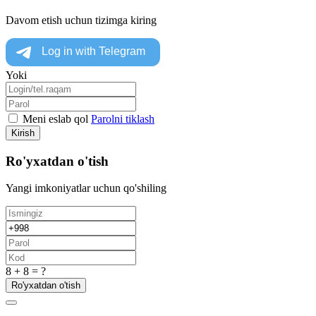
Davom etish uchun tizimga kiring
Yoki
Meni eslab qol
Parolni tiklash
Kirish
Ro'yxatdan o'tish
Yangi imkoniyatlar uchun qo'shiling
8 + 8 = ?
Ro'yxatdan o'tish