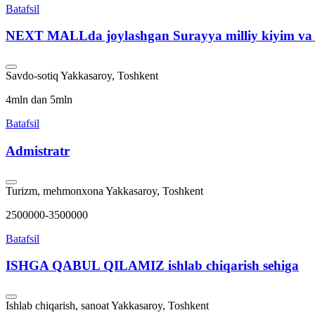
Batafsil
NEXT MALLda joylashgan Surayya milliy kiyim va 
Savdo-sotiq
Yakkasaroy, Toshkent
4mln dan 5mln
Batafsil
Admistratr
Turizm, mehmonxona
Yakkasaroy, Toshkent
2500000-3500000
Batafsil
ISHGA QABUL QILAMIZ ishlab chiqarish sehiga
Ishlab chiqarish, sanoat
Yakkasaroy, Toshkent