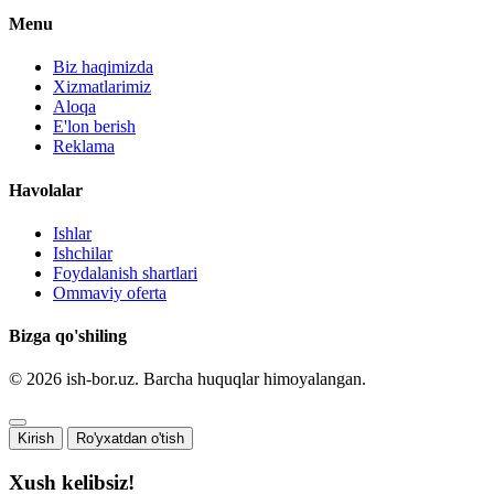
Menu
Biz haqimizda
Xizmatlarimiz
Aloqa
E'lon berish
Reklama
Havolalar
Ishlar
Ishchilar
Foydalanish shartlari
Ommaviy oferta
Bizga qo'shiling
© 2026 ish-bor.uz. Barcha huquqlar himoyalangan.
Kirish
Ro'yxatdan o'tish
Xush kelibsiz!