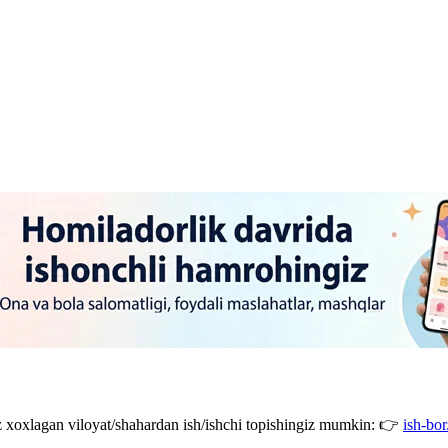
giz xoxlagan viloyat/shahardan ish/ishchi topishingiz mumkin: 👉
ish-bor