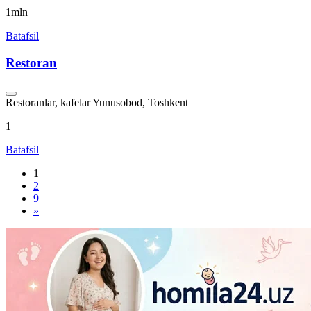
1mln
Batafsil
Restoran
Restoranlar, kafelar
Yunusobod, Toshkent
1
Batafsil
1
2
9
»