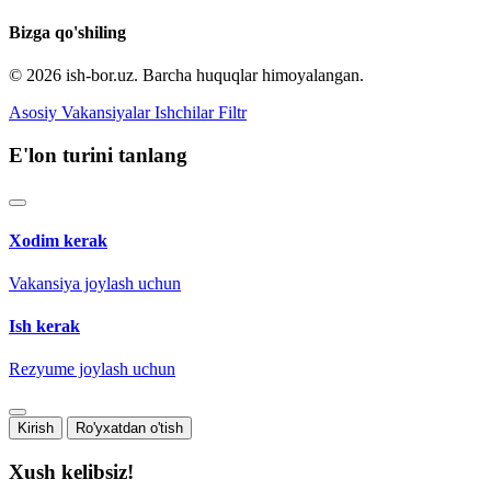
Bizga qo'shiling
© 2026 ish-bor.uz. Barcha huquqlar himoyalangan.
Asosiy
Vakansiyalar
Ishchilar
Filtr
E'lon turini tanlang
Xodim kerak
Vakansiya joylash uchun
Ish kerak
Rezyume joylash uchun
Kirish
Ro'yxatdan o'tish
Xush kelibsiz!