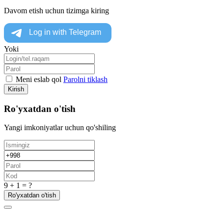
Davom etish uchun tizimga kiring
Yoki
Meni eslab qol
Parolni tiklash
Kirish
Ro'yxatdan o'tish
Yangi imkoniyatlar uchun qo'shiling
9 + 1 = ?
Ro'yxatdan o'tish