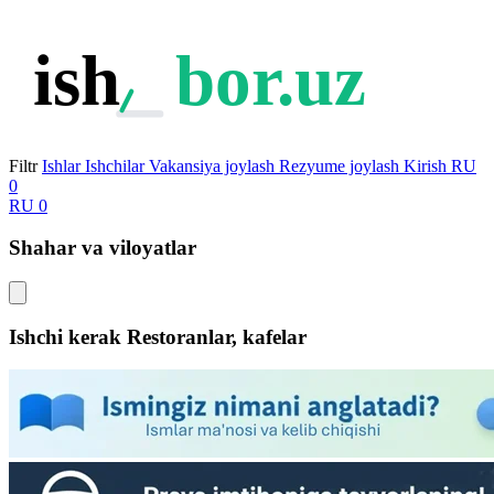
ish
bor.uz
Filtr
Ishlar
Ishchilar
Vakansiya joylash
Rezyume joylash
Kirish
RU
0
RU
0
Shahar va viloyatlar
Ishchi kerak Restoranlar, kafelar