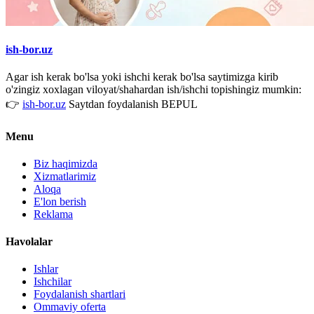
ish-bor.uz
Agar ish kerak bo'lsa yoki ishchi kerak bo'lsa saytimizga kirib
o'zingiz xoxlagan viloyat/shahardan ish/ishchi topishingiz mumkin:
👉
ish-bor.uz
Saytdan foydalanish BEPUL
Menu
Biz haqimizda
Xizmatlarimiz
Aloqa
E'lon berish
Reklama
Havolalar
Ishlar
Ishchilar
Foydalanish shartlari
Ommaviy oferta