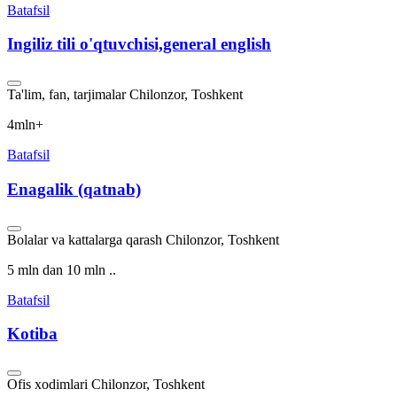
Batafsil
Ingiliz tili o'qtuvchisi,general english
Ta'lim, fan, tarjimalar
Chilonzor, Toshkent
4mln+
Batafsil
Enagalik (qatnab)
Bolalar va kattalarga qarash
Chilonzor, Toshkent
5 mln dan 10 mln ..
Batafsil
Kotiba
Ofis xodimlari
Chilonzor, Toshkent