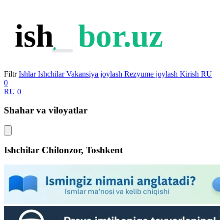
ish
bor.uz
Filtr
Ishlar
Ishchilar
Vakansiya joylash
Rezyume joylash
Kirish
RU
0
RU
0
Shahar va viloyatlar
Ishchilar
Chilonzor, Toshkent