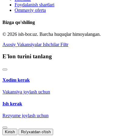
Foydalanish shartlari
Ommaviy oferta
Bizga qo'shiling
© 2026 ish-bor.uz. Barcha huquqlar himoyalangan.
Asosiy
Vakansiyalar
Ishchilar
Filtr
E'lon turini tanlang
Xodim kerak
Vakansiya joylash uchun
Ish kerak
Rezyume joylash uchun
Kirish
Ro'yxatdan o'tish