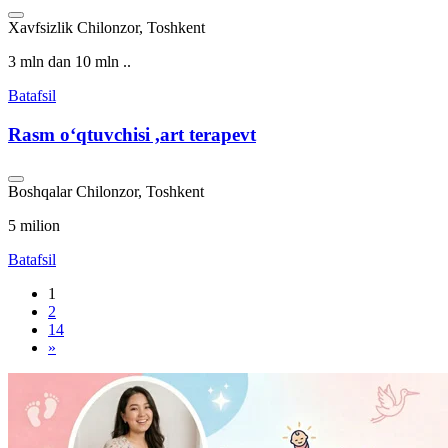
Xavfsizlik
Chilonzor, Toshkent
3 mln dan 10 mln ..
Batafsil
Rasm oʻqtuvchisi ,art terapevt
Boshqalar
Chilonzor, Toshkent
5 milion
Batafsil
1
2
14
»