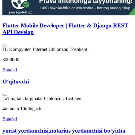
Flutter Mobile Developer | Flutter & Django REST
API Develop
IT, Kompyuter, Internet
Chilonzor, Toshkent
8000000
Batafsil
Oʻqituvchi
Ta'lim, fan, tarjimalar
Chilonzor, Toshkent
4mlndan 10mlngach..
Batafsil
yurist yordamchisi,notarius yordamchisi bo‘yicha