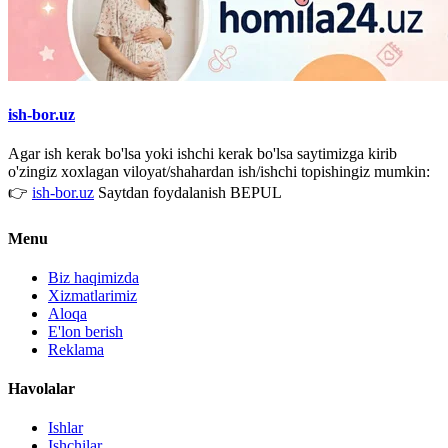
ish-bor.uz
Agar ish kerak bo'lsa yoki ishchi kerak bo'lsa saytimizga kirib
o'zingiz xoxlagan viloyat/shahardan ish/ishchi topishingiz mumkin:
👉
ish-bor.uz
Saytdan foydalanish BEPUL
Menu
Biz haqimizda
Xizmatlarimiz
Aloqa
E'lon berish
Reklama
Havolalar
Ishlar
Ishchilar