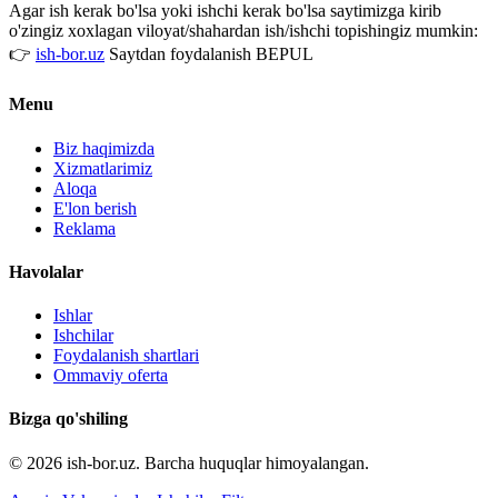
Agar ish kerak bo'lsa yoki ishchi kerak bo'lsa saytimizga kirib
o'zingiz xoxlagan viloyat/shahardan ish/ishchi topishingiz mumkin:
👉
ish-bor.uz
Saytdan foydalanish BEPUL
Menu
Biz haqimizda
Xizmatlarimiz
Aloqa
E'lon berish
Reklama
Havolalar
Ishlar
Ishchilar
Foydalanish shartlari
Ommaviy oferta
Bizga qo'shiling
© 2026 ish-bor.uz. Barcha huquqlar himoyalangan.