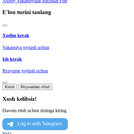
Asosiy
Vakansiyalar
Ishchilar
Filtr
E'lon turini tanlang
Xodim kerak
Vakansiya joylash uchun
Ish kerak
Rezyume joylash uchun
Kirish
Ro'yxatdan o'tish
Xush kelibsiz!
Davom etish uchun tizimga kiring
Yoki