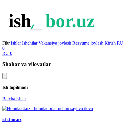
ish
bor.uz
Filtr
Ishlar
Ishchilar
Vakansiya joylash
Rezyume joylash
Kirish
RU
0
RU
0
Shahar va viloyatlar
Ish topilmadi
Barcha ishlar
ish-bor.uz