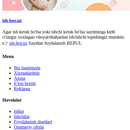
ish-bor.uz
Agar ish kerak bo'lsa yoki ishchi kerak bo'lsa saytimizga kirib
o'zingiz xoxlagan viloyat/shahardan ish/ishchi topishingiz mumkin:
👉
ish-bor.uz
Saytdan foydalanish BEPUL
Menu
Biz haqimizda
Xizmatlarimiz
Aloqa
E'lon berish
Reklama
Havolalar
Ishlar
Ishchilar
Foydalanish shartlari
Ommaviy oferta