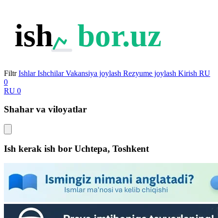
ish
bor.uz
Filtr
Ishlar
Ishchilar
Vakansiya joylash
Rezyume joylash
Kirish
RU
0
RU
0
Shahar va viloyatlar
Ish kerak ish bor
Uchtepa, Toshkent