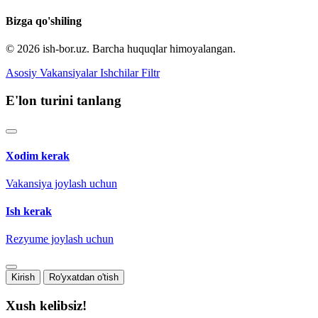
Bizga qo'shiling
© 2026 ish-bor.uz. Barcha huquqlar himoyalangan.
Asosiy
Vakansiyalar
Ishchilar
Filtr
E'lon turini tanlang
Xodim kerak
Vakansiya joylash uchun
Ish kerak
Rezyume joylash uchun
Kirish
Ro'yxatdan o'tish
Xush kelibsiz!