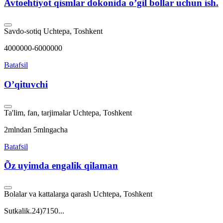
Avtoehtiyot qismlar dokonida o’gil bollar uchun ish.
Savdo-sotiq
Uchtepa, Toshkent
4000000-6000000
Batafsil
O’qituvchi
Ta'lim, fan, tarjimalar
Uchtepa, Toshkent
2mlndan 5mlngacha
Batafsil
Õz uyimda engalik qilaman
Bolalar va kattalarga qarash
Uchtepa, Toshkent
Sutkalik.24)7150...