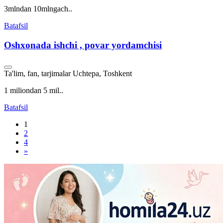
3mlndan 10mlngach..
Batafsil
Oshxonada ishchi , povar yordamchisi
Ta'lim, fan, tarjimalar
Uchtepa, Toshkent
1 miliondan 5 mil..
Batafsil
1
2
4
»