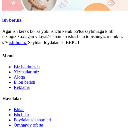
ish-bor.uz
Agar ish kerak bo'lsa yoki ishchi kerak bo'lsa saytimizga kirib
o'zingiz xoxlagan viloyat/shahardan ish/ishchi topishingiz mumkin:
👉
ish-bor.uz
Saytdan foydalanish BEPUL
Menu
Biz haqimizda
Xizmatlarimiz
Aloqa
E'lon berish
Reklama
Havolalar
Ishlar
Ishchilar
Foydalanish shartlari
Ommaviy oferta