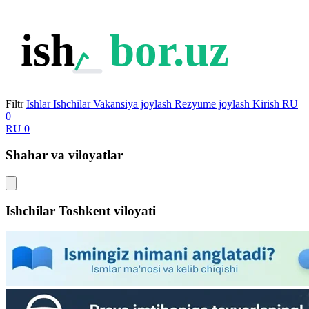
ish
bor.uz
Filtr
Ishlar
Ishchilar
Vakansiya joylash
Rezyume joylash
Kirish
RU
0
RU
0
Shahar va viloyatlar
Ishchilar
Toshkent viloyati