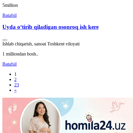
5million
Batafsil
Uyda oʻtirib qiladigan osonroq ish kere
Ishlab chiqarish, sanoat
Toshkent viloyati
1 milliondan bosh..
Batafsil
1
2
23
»