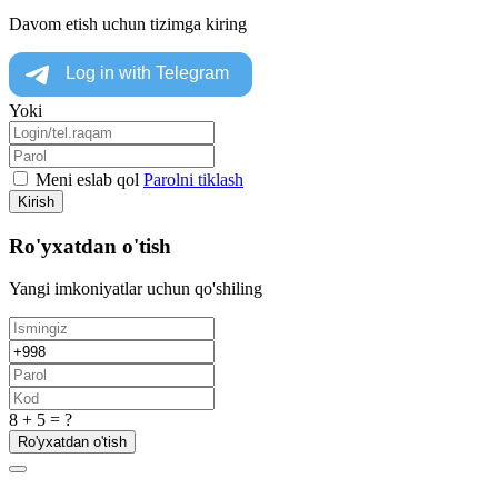
Davom etish uchun tizimga kiring
Yoki
Meni eslab qol
Parolni tiklash
Kirish
Ro'yxatdan o'tish
Yangi imkoniyatlar uchun qo'shiling
8 + 5 = ?
Ro'yxatdan o'tish