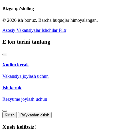
Bizga qo'shiling
© 2026 ish-bor.uz. Barcha huquqlar himoyalangan.
Asosiy
Vakansiyalar
Ishchilar
Filtr
E'lon turini tanlang
Xodim kerak
Vakansiya joylash uchun
Ish kerak
Rezyume joylash uchun
Kirish
Ro'yxatdan o'tish
Xush kelibsiz!