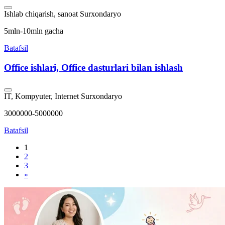
Ishlab chiqarish, sanoat
Surxondaryo
5mln-10mln gacha
Batafsil
Office ishlari, Office dasturlari bilan ishlash
IT, Kompyuter, Internet
Surxondaryo
3000000-5000000
Batafsil
1
2
3
»