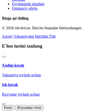
Foydalanish shartlari
Ommaviy oferta
Bizga qo'shiling
© 2026 ish-bor.uz. Barcha huquqlar himoyalangan.
Asosiy
Vakansiyalar
Ishchilar
Filtr
E'lon turini tanlang
Xodim kerak
Vakansiya joylash uchun
Ish kerak
Rezyume joylash uchun
Kirish
Ro'yxatdan o'tish