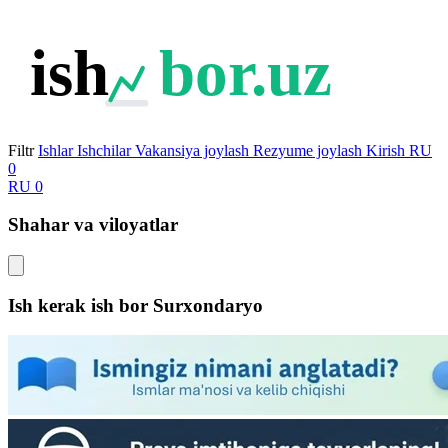
ish
bor.uz
Filtr
Ishlar
Ishchilar
Vakansiya joylash
Rezyume joylash
Kirish
RU
0
RU
0
Shahar va viloyatlar
Ish kerak ish bor
Surxondaryo