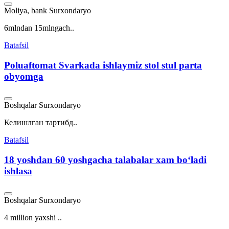
Moliya, bank
Surxondaryo
6mlndan 15mlngach..
Batafsil
Poluaftomat Svarkada ishlaymiz stol stul parta
obyomga
Boshqalar
Surxondaryo
Келишлган тартибд..
Batafsil
18 yoshdan 60 yoshgacha talabalar xam boʻladi
ishlasa
Boshqalar
Surxondaryo
4 million yaxshi ..