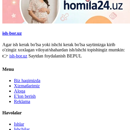
ish-bor.uz
Agar ish kerak bo'lsa yoki ishchi kerak bo'lsa saytimizga kirib
o'zingiz xoxlagan viloyat/shahardan ish/ishchi topishingiz mumkin:
👉
ish-bor.uz
Saytdan foydalanish BEPUL
Menu
Biz haqimizda
Xizmatlarimiz
Aloqa
E'lon berish
Reklama
Havolalar
Ishlar
Ishchilar