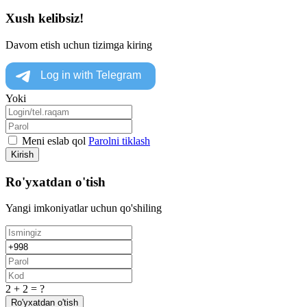
Xush kelibsiz!
Davom etish uchun tizimga kiring
Yoki
Meni eslab qol
Parolni tiklash
Kirish
Ro'yxatdan o'tish
Yangi imkoniyatlar uchun qo'shiling
2 + 2 = ?
Ro'yxatdan o'tish