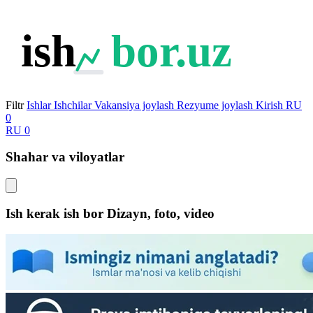
ish
bor.uz
Filtr
Ishlar
Ishchilar
Vakansiya joylash
Rezyume joylash
Kirish
RU
0
RU
0
Shahar va viloyatlar
Ish kerak ish bor Dizayn, foto, video