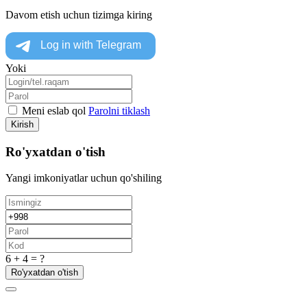
Davom etish uchun tizimga kiring
Yoki
Meni eslab qol
Parolni tiklash
Kirish
Ro'yxatdan o'tish
Yangi imkoniyatlar uchun qo'shiling
6 + 4 = ?
Ro'yxatdan o'tish