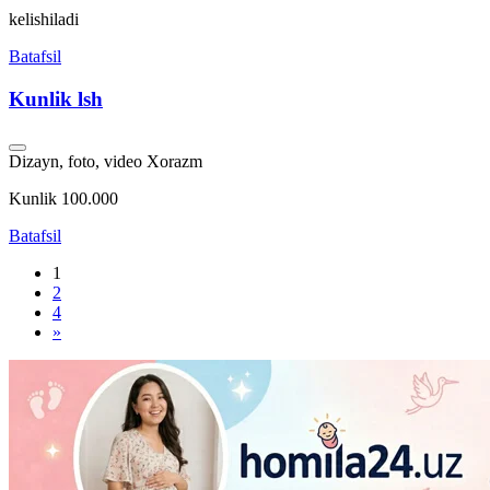
kelishiladi
Batafsil
Kunlik lsh
Dizayn, foto, video
Xorazm
Kunlik 100.000
Batafsil
1
2
4
»