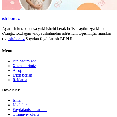
ish-bor.uz
Agar ish kerak bo'lsa yoki ishchi kerak bo'lsa saytimizga kirib
o'zingiz xoxlagan viloyat/shahardan ish/ishchi topishingiz mumkin:
👉
ish-bor.uz
Saytdan foydalanish BEPUL
Menu
Biz haqimizda
Xizmatlarimiz
Aloqa
E'lon berish
Reklama
Havolalar
Ishlar
Ishchilar
Foydalanish shartlari
Ommaviy oferta