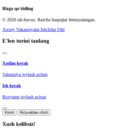
Bizga qo'shiling
© 2026 ish-bor.uz. Barcha huquqlar himoyalangan.
Asosiy
Vakansiyalar
Ishchilar
Filtr
E'lon turini tanlang
Xodim kerak
Vakansiya joylash uchun
Ish kerak
Rezyume joylash uchun
Kirish
Ro'yxatdan o'tish
Xush kelibsiz!