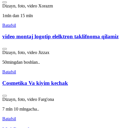
Dizayn, foto, video
Xorazm
1mln dan 15 mln
Batafsil
video montaj logotip elelktron taklifnoma qilamiz
Dizayn, foto, video
Jizzax
50mingdan boshlan..
Batafsil
Cosmetika Va kiyim kechak
Dizayn, foto, video
Farg'ona
7 mln 10 mlngacha..
Batafsil