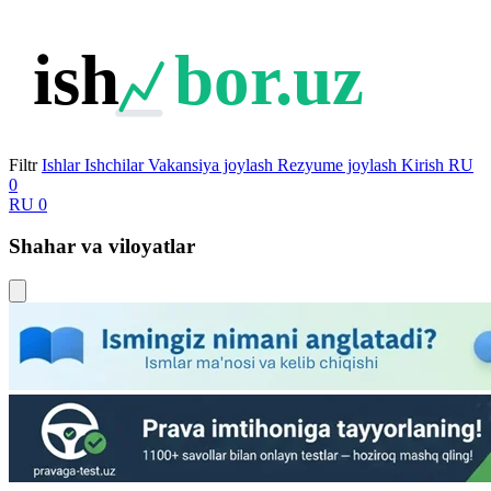
ish
bor.uz
Filtr
Ishlar
Ishchilar
Vakansiya joylash
Rezyume joylash
Kirish
RU
0
RU
0
Shahar va viloyatlar