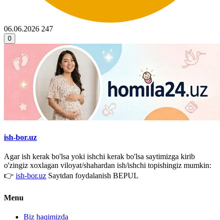
06.06.2026
247
0
ish-bor.uz
Agar ish kerak bo'lsa yoki ishchi kerak bo'lsa saytimizga kirib
o'zingiz xoxlagan viloyat/shahardan ish/ishchi topishingiz mumkin:
👉
ish-bor.uz
Saytdan foydalanish BEPUL
Menu
Biz haqimizda