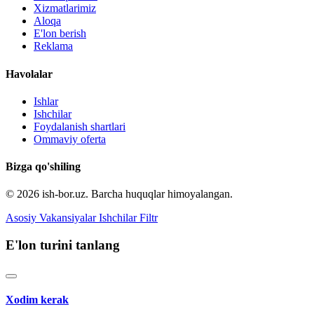
Xizmatlarimiz
Aloqa
E'lon berish
Reklama
Havolalar
Ishlar
Ishchilar
Foydalanish shartlari
Ommaviy oferta
Bizga qo'shiling
© 2026 ish-bor.uz. Barcha huquqlar himoyalangan.
Asosiy
Vakansiyalar
Ishchilar
Filtr
E'lon turini tanlang
Xodim kerak