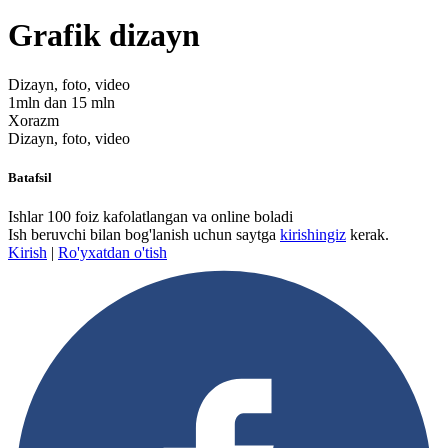
Grafik dizayn
Dizayn, foto, video
1mln dan 15 mln
Xorazm
Dizayn, foto, video
Batafsil
Ishlar 100 foiz kafolatlangan va online boladi
Ish beruvchi bilan bog'lanish uchun saytga
kirishingiz
kerak.
Kirish
|
Ro'yxatdan o'tish