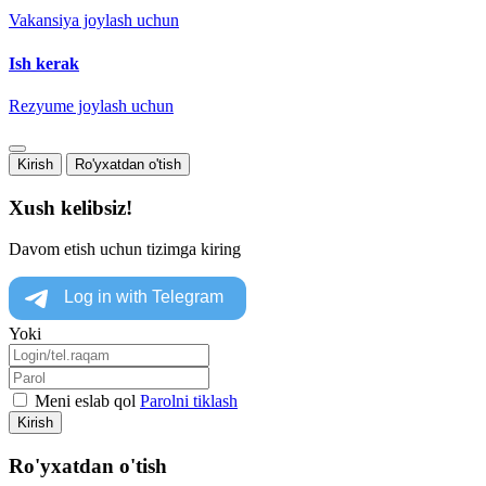
Vakansiya joylash uchun
Ish kerak
Rezyume joylash uchun
Kirish
Ro'yxatdan o'tish
Xush kelibsiz!
Davom etish uchun tizimga kiring
Yoki
Meni eslab qol
Parolni tiklash
Kirish
Ro'yxatdan o'tish