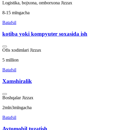
Logistika, bojxona, omborxona
Jizzax
8-15 mlngacha
Batafsil
kotiba yoki kompyuter soxasida ish
Ofis xodimlari
Jizzax
5 million
Batafsil
Xamshiralik
Boshqalar
Jizzax
2mln3mlngacha
Batafsil
Avtomobil tuzatish