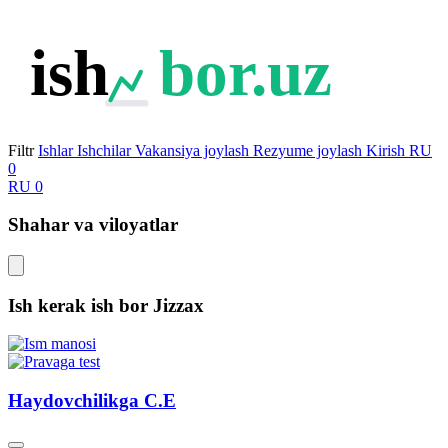
ish
bor.uz
Filtr
Ishlar
Ishchilar
Vakansiya joylash
Rezyume joylash
Kirish
RU
0
RU
0
Shahar va viloyatlar
Ish kerak ish bor
Jizzax
Haydovchilikga C.E