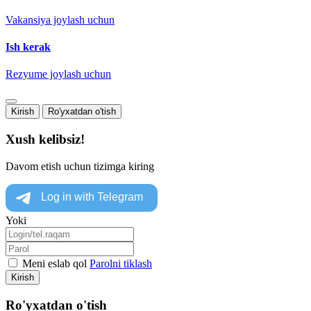
Vakansiya joylash uchun
Ish kerak
Rezyume joylash uchun
Kirish
Ro'yxatdan o'tish
Xush kelibsiz!
Davom etish uchun tizimga kiring
Yoki
Meni eslab qol
Parolni tiklash
Kirish
Ro'yxatdan o'tish