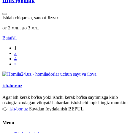
Шихтовщик
Ishlab chiqarish, sanoat
Jizzax
от 2 млн. до 3 мл..
Batafsil
1
2
4
»
ish-bor.uz
Agar ish kerak bo'lsa yoki ishchi kerak bo'lsa saytimizga kirib
o'zingiz xoxlagan viloyat/shahardan ish/ishchi topishingiz mumkin:
👉
ish-bor.uz
Saytdan foydalanish BEPUL
Menu