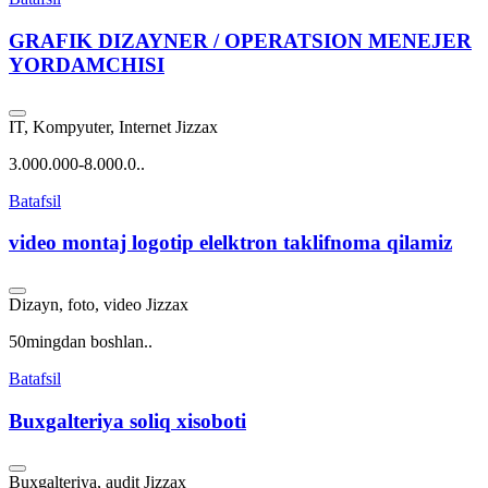
GRAFIK DIZAYNER / OPERATSION MENEJER
YORDAMCHISI
IT, Kompyuter, Internet
Jizzax
3.000.000-8.000.0..
Batafsil
video montaj logotip elelktron taklifnoma qilamiz
Dizayn, foto, video
Jizzax
50mingdan boshlan..
Batafsil
Buxgalteriya soliq xisoboti
Buxgalteriya, audit
Jizzax