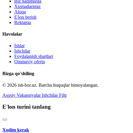
Biz haqimizda
Xizmatlarimiz
Aloqa
E'lon berish
Reklama
Havolalar
Ishlar
Ishchilar
Foydalanish shartlari
Ommaviy oferta
Bizga qo'shiling
© 2026 ish-bor.uz. Barcha huquqlar himoyalangan.
Asosiy
Vakansiyalar
Ishchilar
Filtr
E'lon turini tanlang
Xodim kerak