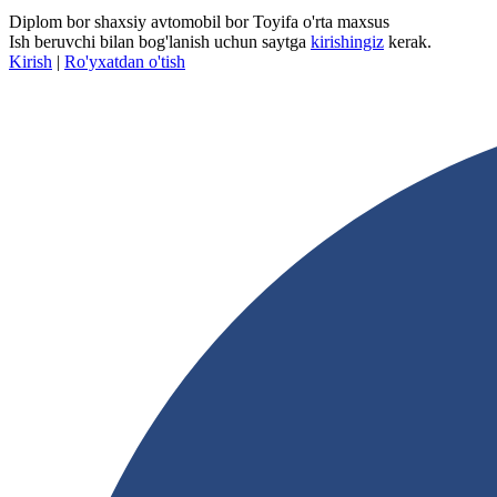
Diplom bor shaxsiy avtomobil bor Toyifa o'rta maxsus
Ish beruvchi bilan bog'lanish uchun saytga
kirishingiz
kerak.
Kirish
|
Ro'yxatdan o'tish