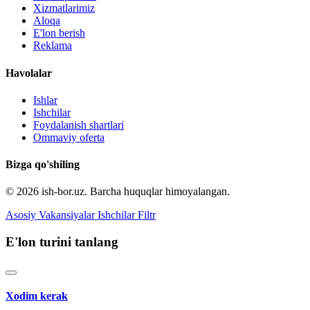
Xizmatlarimiz
Aloqa
E'lon berish
Reklama
Havolalar
Ishlar
Ishchilar
Foydalanish shartlari
Ommaviy oferta
Bizga qo'shiling
© 2026 ish-bor.uz. Barcha huquqlar himoyalangan.
Asosiy
Vakansiyalar
Ishchilar
Filtr
E'lon turini tanlang
Xodim kerak