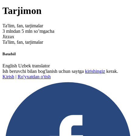
Tarjimon
Ta'lim, fan, tarjimalar
3 mlndan 5 mln so’mgacha
Jizzax
Ta'lim, fan, tarjimalar
Batafsil
English Uzbek translator
Ish beruvchi bilan bog'lanish uchun saytga
kirishingiz
kerak.
Kirish
|
Ro'yxatdan o'tish