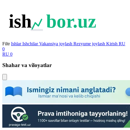
ish
bor.uz
Filtr
Ishlar
Ishchilar
Vakansiya joylash
Rezyume joylash
Kirish
RU
0
RU
0
Shahar va viloyatlar