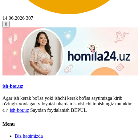
14.06.2026
307
0
ish-bor.uz
Agar ish kerak bo'lsa yoki ishchi kerak bo'lsa saytimizga kirib
o'zingiz xoxlagan viloyat/shahardan ish/ishchi topishingiz mumkin:
👉
ish-bor.uz
Saytdan foydalanish BEPUL
Menu
Biz haqimizda