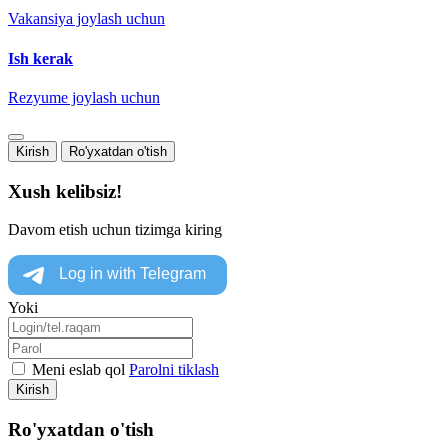
Vakansiya joylash uchun
Ish kerak
Rezyume joylash uchun
Kirish
Ro'yxatdan o'tish
Xush kelibsiz!
Davom etish uchun tizimga kiring
Yoki
Meni eslab qol
Parolni tiklash
Kirish
Ro'yxatdan o'tish