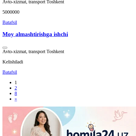
Avto-xizmat, transport
Toshkent
5000000
Batafsil
Moy almashtirishga ishchi
Avto-xizmat, transport
Toshkent
Kelishiladi
Batafsil
1
2
8
»