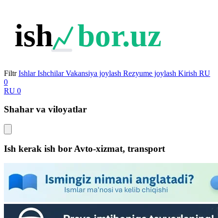
ish
bor.uz
Filtr
Ishlar
Ishchilar
Vakansiya joylash
Rezyume joylash
Kirish
RU
0
RU
0
Shahar va viloyatlar
Ish kerak ish bor Avto-xizmat, transport