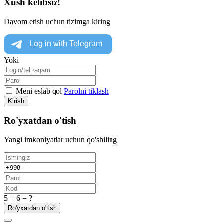
Xush kelibsiz!
Davom etish uchun tizimga kiring
Yoki
Meni eslab qol
Parolni tiklash
Kirish
Ro'yxatdan o'tish
Yangi imkoniyatlar uchun qo'shiling
5 + 6 = ?
Ro'yxatdan o'tish