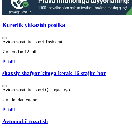
Kurerlik yitkazish posilka
Avto-xizmat, transport
Toshkent
7 milondan 12 mil..
Batafsil
shaxsiy shafyor kimga kerak 16 stajim bor
Avto-xizmat, transport
Qashqadaryo
2 millondan yuqor..
Batafsil
Avtomobil tuzatish