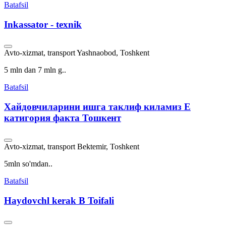
Batafsil
Inkassator - texnik
Avto-xizmat, transport
Yashnaobod, Toshkent
5 mln dan 7 mln g..
Batafsil
Хайдовчиларини ишга таклиф киламиз Е
катигория факта Тошкент
Avto-xizmat, transport
Bektemir, Toshkent
5mln so'mdan..
Batafsil
Haydovchl kerak B Toifali