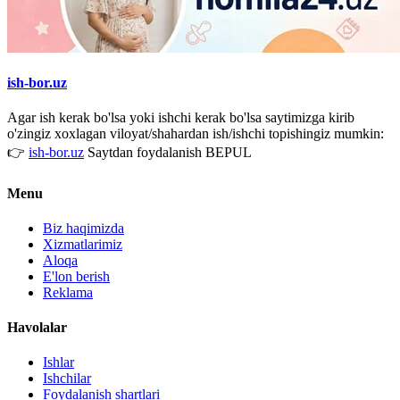
ish-bor.uz
Agar ish kerak bo'lsa yoki ishchi kerak bo'lsa saytimizga kirib
o'zingiz xoxlagan viloyat/shahardan ish/ishchi topishingiz mumkin:
👉
ish-bor.uz
Saytdan foydalanish BEPUL
Menu
Biz haqimizda
Xizmatlarimiz
Aloqa
E'lon berish
Reklama
Havolalar
Ishlar
Ishchilar
Foydalanish shartlari