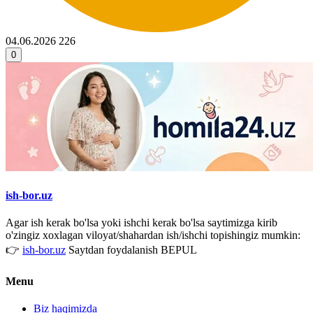
04.06.2026
226
0
ish-bor.uz
Agar ish kerak bo'lsa yoki ishchi kerak bo'lsa saytimizga kirib
o'zingiz xoxlagan viloyat/shahardan ish/ishchi topishingiz mumkin:
👉
ish-bor.uz
Saytdan foydalanish BEPUL
Menu
Biz haqimizda