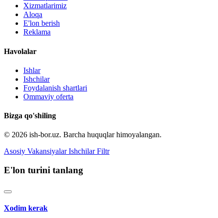
Xizmatlarimiz
Aloqa
E'lon berish
Reklama
Havolalar
Ishlar
Ishchilar
Foydalanish shartlari
Ommaviy oferta
Bizga qo'shiling
© 2026 ish-bor.uz. Barcha huquqlar himoyalangan.
Asosiy
Vakansiyalar
Ishchilar
Filtr
E'lon turini tanlang
Xodim kerak