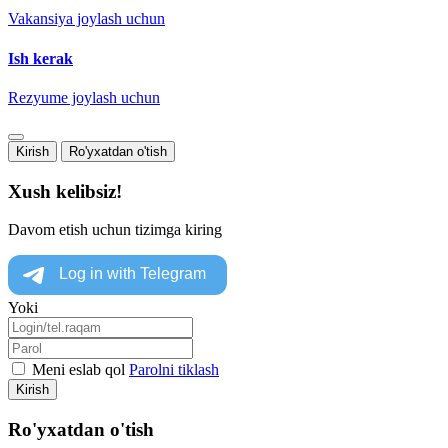
Vakansiya joylash uchun
Ish kerak
Rezyume joylash uchun
Kirish
Ro'yxatdan o'tish
Xush kelibsiz!
Davom etish uchun tizimga kiring
Yoki
Meni eslab qol
Parolni tiklash
Kirish
Ro'yxatdan o'tish