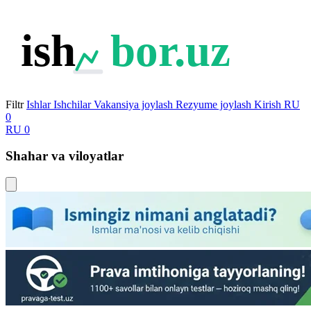
ish
bor.uz
Filtr
Ishlar
Ishchilar
Vakansiya joylash
Rezyume joylash
Kirish
RU
0
RU
0
Shahar va viloyatlar