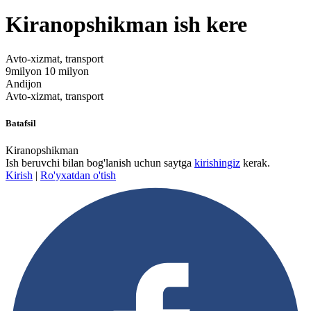
Kiranopshikman ish kere
Avto-xizmat, transport
9milyon 10 milyon
Andijon
Avto-xizmat, transport
Batafsil
Kiranopshikman
Ish beruvchi bilan bog'lanish uchun saytga
kirishingiz
kerak.
Kirish
|
Ro'yxatdan o'tish