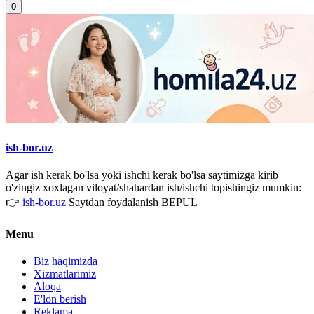
0
ish-bor.uz
Agar ish kerak bo'lsa yoki ishchi kerak bo'lsa saytimizga kirib
o'zingiz xoxlagan viloyat/shahardan ish/ishchi topishingiz mumkin:
👉
ish-bor.uz
Saytdan foydalanish BEPUL
Menu
Biz haqimizda
Xizmatlarimiz
Aloqa
E'lon berish
Reklama