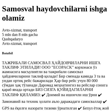
Samosval haydovchilarni ishga
olamiz
Avto-xizmat, transport
5 mln dan 8 mln gacha
Qashqadaryo
Avto-xizmat, transport
Batafsil
ТАЖРИБАЛИ САМОСВАЛ ҲАЙДОВЧИЛАРНИ ИШГА
ТАКЛИФ ЭТИЛАДИ! OOO "ECOPACK" корхонаси ўз
жамоасига масъулиятли ва тажрибали самосвал
ҳайдовчиларини таклиф қилади! Бир сменада камида 3 та ва
ундан ортиқ рейс бажарилади Ҳар бир рейс учун 80 000
сўмдан ҳақ тўланади Даромад меҳнатингиз ва рейслар сонига
қараб янада ортади БИЗ СИЗГА ҚУЙИДАГИЛАРНИ
ТАКЛИФ ҚИЛАМИЗ: ✔️ Доимий ва ишончли иш ўрни ✔️
Замонавий ва техник ҳолати аъло даражадаги самосваллар ✔️
GPS ва ёқилғи назорати тизими ўрнатилган ✔️ Бепул ётоқ жой