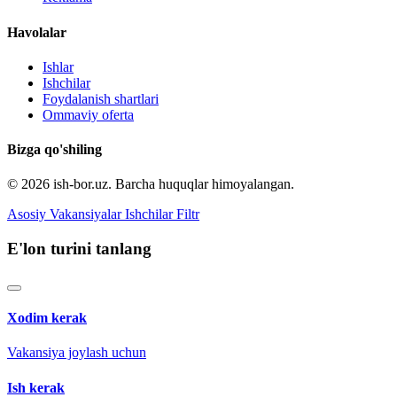
Havolalar
Ishlar
Ishchilar
Foydalanish shartlari
Ommaviy oferta
Bizga qo'shiling
© 2026 ish-bor.uz. Barcha huquqlar himoyalangan.
Asosiy
Vakansiyalar
Ishchilar
Filtr
E'lon turini tanlang
Xodim kerak
Vakansiya joylash uchun
Ish kerak