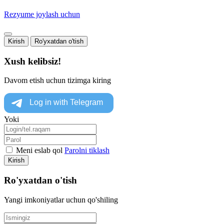
Rezyume joylash uchun
Kirish
Ro'yxatdan o'tish
Xush kelibsiz!
Davom etish uchun tizimga kiring
Yoki
Meni eslab qol
Parolni tiklash
Kirish
Ro'yxatdan o'tish
Yangi imkoniyatlar uchun qo'shiling