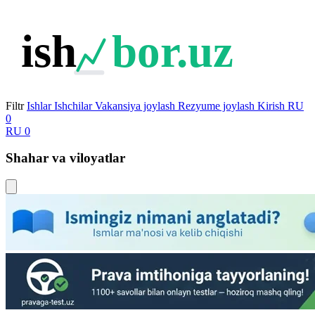
ish
bor.uz
Filtr
Ishlar
Ishchilar
Vakansiya joylash
Rezyume joylash
Kirish
RU
0
RU
0
Shahar va viloyatlar