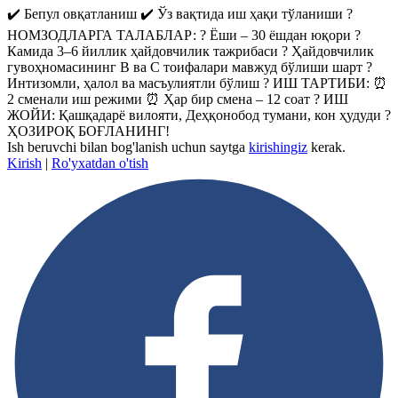
✔️ Бепул овқатланиш ✔️ Ўз вақтида иш ҳақи тўланиши ?
НОМЗОДЛАРГА ТАЛАБЛАР: ? Ёши – 30 ёшдан юқори ?
Камида 3–6 йиллик ҳайдовчилик тажрибаси ? Ҳайдовчилик
гувоҳномасининг B ва C тоифалари мавжуд бўлиши шарт ?
Интизомли, ҳалол ва масъулиятли бўлиш ? ИШ ТАРТИБИ: ⏰
2 сменали иш режими ⏰ Ҳар бир смена – 12 соат ? ИШ
ЖОЙИ: Қашқадарё вилояти, Деҳқонобод тумани, кон ҳудуди ?
ҲОЗИРОҚ БОҒЛАНИНГ!
Ish beruvchi bilan bog'lanish uchun saytga
kirishingiz
kerak.
Kirish
|
Ro'yxatdan o'tish