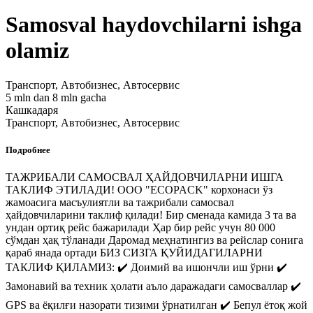
Samosval haydovchilarni ishga
olamiz
Транспорт, Автобизнес, Автосервис
5 mln dan 8 mln gacha
Кашкадаря
Транспорт, Автобизнес, Автосервис
Подробнее
ТАЖРИБАЛИ САМОСВАЛ ҲАЙДОВЧИЛАРНИ ИШГА
ТАКЛИФ ЭТИЛАДИ! OOO "ECOPACK" корхонаси ўз
жамоасига масъулиятли ва тажрибали самосвал
ҳайдовчиларини таклиф қилади! Бир сменада камида 3 та ва
ундан ортиқ рейс бажарилади Ҳар бир рейс учун 80 000
сўмдан ҳақ тўланади Даромад меҳнатингиз ва рейслар сонига
қараб янада ортади БИЗ СИЗГА ҚУЙИДАГИЛАРНИ
ТАКЛИФ ҚИЛАМИЗ: ✔️ Доимий ва ишончли иш ўрни ✔️
Замонавий ва техник ҳолати аъло даражадаги самосваллар ✔️
GPS ва ёқилғи назорати тизими ўрнатилган ✔️ Бепул ётоқ жой