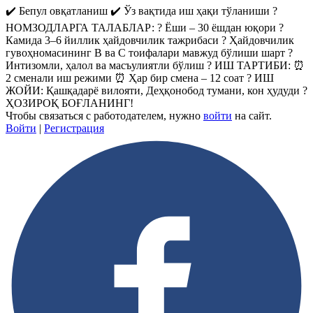
✔️ Бепул овқатланиш ✔️ Ўз вақтида иш ҳақи тўланиши ?
НОМЗОДЛАРГА ТАЛАБЛАР: ? Ёши – 30 ёшдан юқори ?
Камида 3–6 йиллик ҳайдовчилик тажрибаси ? Ҳайдовчилик
гувоҳномасининг B ва C тоифалари мавжуд бўлиши шарт ?
Интизомли, ҳалол ва масъулиятли бўлиш ? ИШ ТАРТИБИ: ⏰
2 сменали иш режими ⏰ Ҳар бир смена – 12 соат ? ИШ
ЖОЙИ: Қашқадарё вилояти, Деҳқонобод тумани, кон ҳудуди ?
ҲОЗИРОҚ БОҒЛАНИНГ!
Чтобы связаться с работодателем, нужно
войти
на сайт.
Войти
|
Регистрация