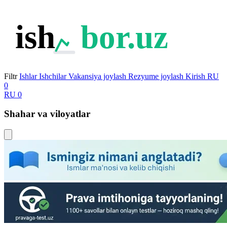
ish
bor.uz
Filtr
Ishlar
Ishchilar
Vakansiya joylash
Rezyume joylash
Kirish
RU
0
RU
0
Shahar va viloyatlar