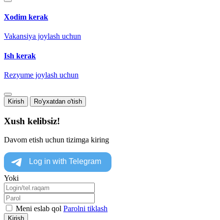
Xodim kerak
Vakansiya joylash uchun
Ish kerak
Rezyume joylash uchun
Kirish
Ro'yxatdan o'tish
Xush kelibsiz!
Davom etish uchun tizimga kiring
Yoki
Meni eslab qol
Parolni tiklash
Kirish