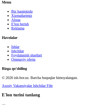
Menu
Biz haqimizda
Xizmatlarimiz
Aloqa
E'lon berish
Reklama
Havolalar
Ishlar
Ishchilar
Foydalanish shartlari
Ommaviy oferta
Bizga qo'shiling
© 2026 ish-bor.uz. Barcha huquqlar himoyalangan.
Asosiy
Vakansiyalar
Ishchilar
Filtr
E'lon turini tanlang