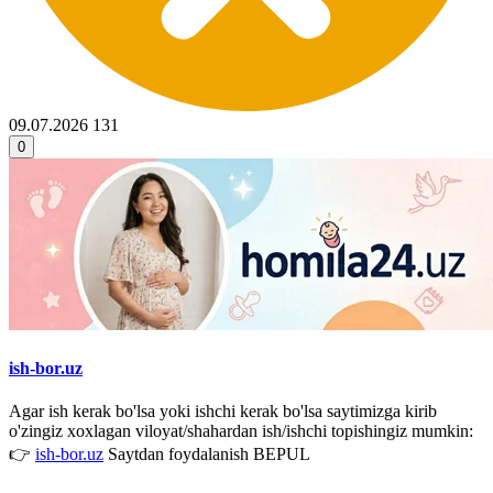
09.07.2026
131
0
ish-bor.uz
Agar ish kerak bo'lsa yoki ishchi kerak bo'lsa saytimizga kirib
o'zingiz xoxlagan viloyat/shahardan ish/ishchi topishingiz mumkin:
👉
ish-bor.uz
Saytdan foydalanish BEPUL