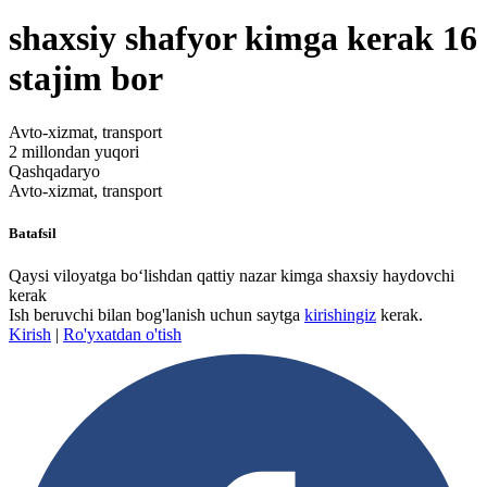
shaxsiy shafyor kimga kerak 16
stajim bor
Avto-xizmat, transport
2 millondan yuqori
Qashqadaryo
Avto-xizmat, transport
Batafsil
Qaysi viloyatga bo‘lishdan qattiy nazar kimga shaxsiy haydovchi
kerak
Ish beruvchi bilan bog'lanish uchun saytga
kirishingiz
kerak.
Kirish
|
Ro'yxatdan o'tish