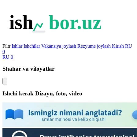
ish
bor.uz
Filtr
Ishlar
Ishchilar
Vakansiya joylash
Rezyume joylash
Kirish
RU
0
RU
0
Shahar va viloyatlar
Ishchi kerak Dizayn, foto, video