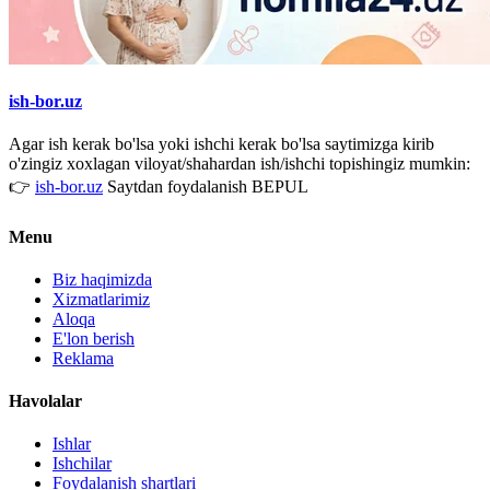
ish-bor.uz
Agar ish kerak bo'lsa yoki ishchi kerak bo'lsa saytimizga kirib
o'zingiz xoxlagan viloyat/shahardan ish/ishchi topishingiz mumkin:
👉
ish-bor.uz
Saytdan foydalanish BEPUL
Menu
Biz haqimizda
Xizmatlarimiz
Aloqa
E'lon berish
Reklama
Havolalar
Ishlar
Ishchilar
Foydalanish shartlari