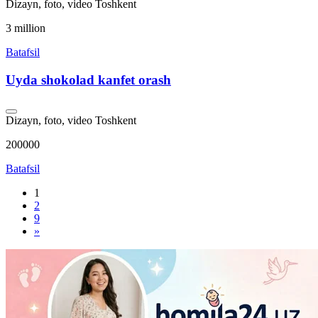
Dizayn, foto, video
Toshkent
3 million
Batafsil
Uyda shokolad kanfet orash
Dizayn, foto, video
Toshkent
200000
Batafsil
1
2
9
»