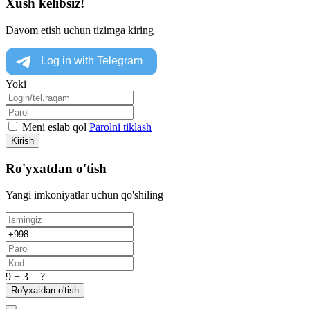
Xush kelibsiz!
Davom etish uchun tizimga kiring
Yoki
Meni eslab qol
Parolni tiklash
Kirish
Ro'yxatdan o'tish
Yangi imkoniyatlar uchun qo'shiling
9 + 3 = ?
Ro'yxatdan o'tish