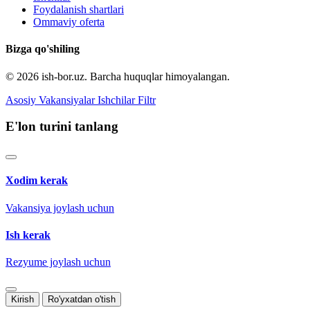
Foydalanish shartlari
Ommaviy oferta
Bizga qo'shiling
© 2026 ish-bor.uz. Barcha huquqlar himoyalangan.
Asosiy
Vakansiyalar
Ishchilar
Filtr
E'lon turini tanlang
Xodim kerak
Vakansiya joylash uchun
Ish kerak
Rezyume joylash uchun
Kirish
Ro'yxatdan o'tish