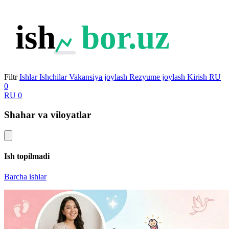
ish
bor.uz
Filtr
Ishlar
Ishchilar
Vakansiya joylash
Rezyume joylash
Kirish
RU
0
RU
0
Shahar va viloyatlar
Ish topilmadi
Barcha ishlar