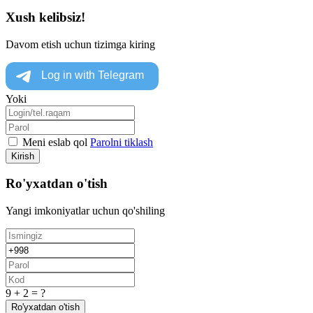
Xush kelibsiz!
Davom etish uchun tizimga kiring
Yoki
Meni eslab qol
Parolni tiklash
Kirish
Ro'yxatdan o'tish
Yangi imkoniyatlar uchun qo'shiling
9 + 2 = ?
Ro'yxatdan o'tish