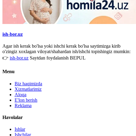
ish-bor.uz
Agar ish kerak bo'lsa yoki ishchi kerak bo'lsa saytimizga kirib
o'zingiz xoxlagan viloyat/shahardan ish/ishchi topishingiz mumkin:
👉
ish-bor.uz
Saytdan foydalanish BEPUL
Menu
Biz haqimizda
Xizmatlarimiz
Aloqa
E'lon berish
Reklama
Havolalar
Ishlar
Ishchilar