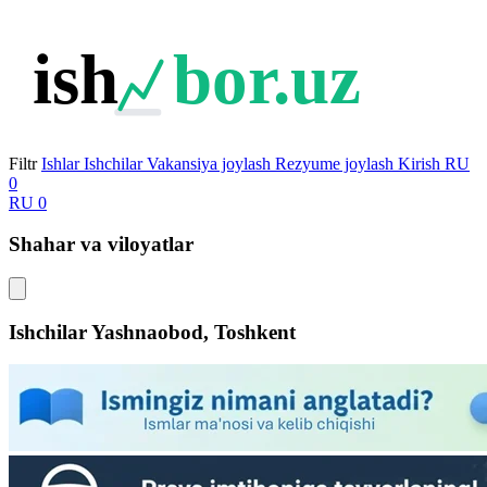
ish
bor.uz
Filtr
Ishlar
Ishchilar
Vakansiya joylash
Rezyume joylash
Kirish
RU
0
RU
0
Shahar va viloyatlar
Ishchilar
Yashnaobod, Toshkent