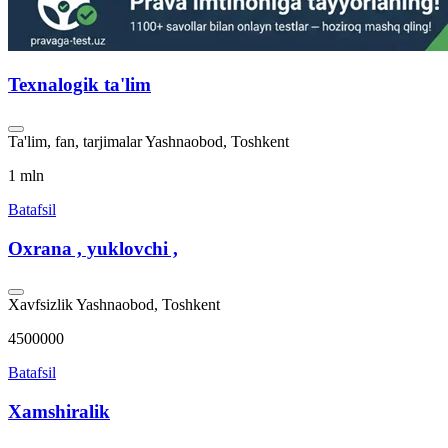
Texnalogik ta'lim
Ta'lim, fan, tarjimalar
Yashnaobod, Toshkent
1 mln
Batafsil
Oxrana , yuklovchi ,
Xavfsizlik
Yashnaobod, Toshkent
4500000
Batafsil
Xamshiralik