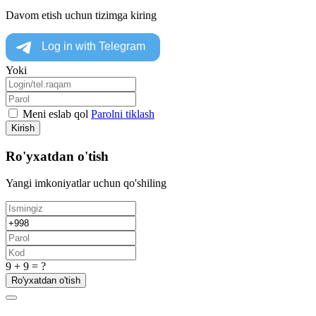
Davom etish uchun tizimga kiring
Yoki
Meni eslab qol
Parolni tiklash
Kirish
Ro'yxatdan o'tish
Yangi imkoniyatlar uchun qo'shiling
9 + 9 = ?
Ro'yxatdan o'tish