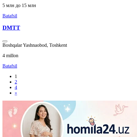
5 млн до 15 млн
Batafsil
DMTT
Boshqalar
Yashnaobod, Toshkent
4 millon
Batafsil
1
2
4
»