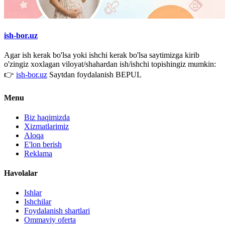
ish-bor.uz
Agar ish kerak bo'lsa yoki ishchi kerak bo'lsa saytimizga kirib
o'zingiz xoxlagan viloyat/shahardan ish/ishchi topishingiz mumkin:
👉
ish-bor.uz
Saytdan foydalanish BEPUL
Menu
Biz haqimizda
Xizmatlarimiz
Aloqa
E'lon berish
Reklama
Havolalar
Ishlar
Ishchilar
Foydalanish shartlari
Ommaviy oferta