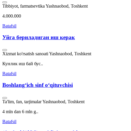
Tibbiyot, farmatsevtika
Yashnaobod, Toshkent
4.000.000
Batafsil
Уйга бериладиган иш керак
Xizmat ko'rsatish sanoati
Yashnaobod, Toshkent
Кунлик иш бай бус..
Batafsil
Boshlangʻich sinf oʻqituvchisi
Ta'lim, fan, tarjimalar
Yashnaobod, Toshkent
4 mln dan 6 mln g..
Batafsil