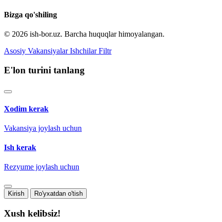
Bizga qo'shiling
© 2026 ish-bor.uz. Barcha huquqlar himoyalangan.
Asosiy
Vakansiyalar
Ishchilar
Filtr
E'lon turini tanlang
Xodim kerak
Vakansiya joylash uchun
Ish kerak
Rezyume joylash uchun
Kirish
Ro'yxatdan o'tish
Xush kelibsiz!