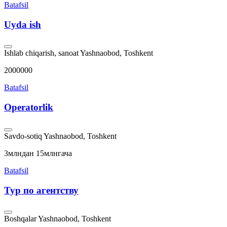
Batafsil
Uyda ish
Ishlab chiqarish, sanoat
Yashnaobod, Toshkent
2000000
Batafsil
Operatorlik
Savdo-sotiq
Yashnaobod, Toshkent
3млндан 15млнгача
Batafsil
Тур по агентству
Boshqalar
Yashnaobod, Toshkent