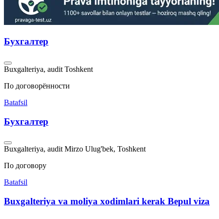
Бухгалтер
Buxgalteriya, audit
Toshkent
По договорённости
Batafsil
Бухгалтер
Buxgalteriya, audit
Mirzo Ulug'bek, Toshkent
По договору
Batafsil
Buxgalteriya va moliya xodimlari kerak Bepul viza