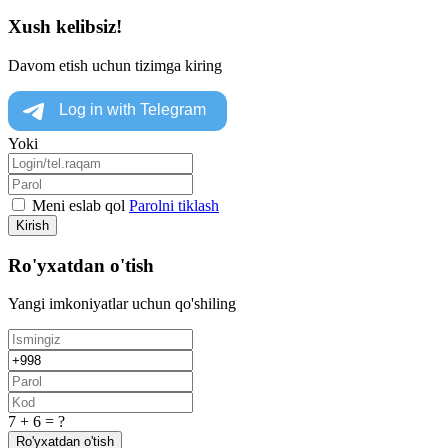
Xush kelibsiz!
Davom etish uchun tizimga kiring
Yoki
Meni eslab qol
Parolni tiklash
Kirish
Ro'yxatdan o'tish
Yangi imkoniyatlar uchun qo'shiling
7 + 6 = ?
Ro'yxatdan o'tish