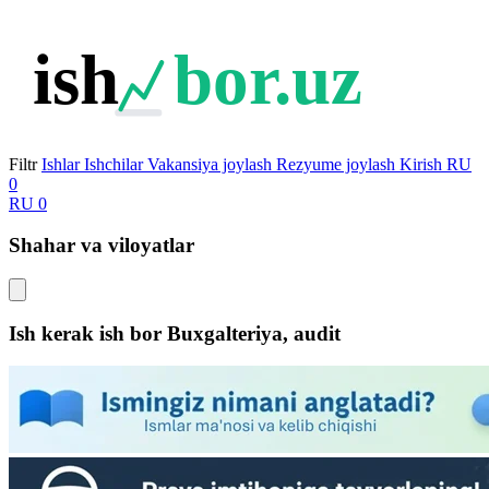
ish
bor.uz
Filtr
Ishlar
Ishchilar
Vakansiya joylash
Rezyume joylash
Kirish
RU
0
RU
0
Shahar va viloyatlar
Ish kerak ish bor Buxgalteriya, audit