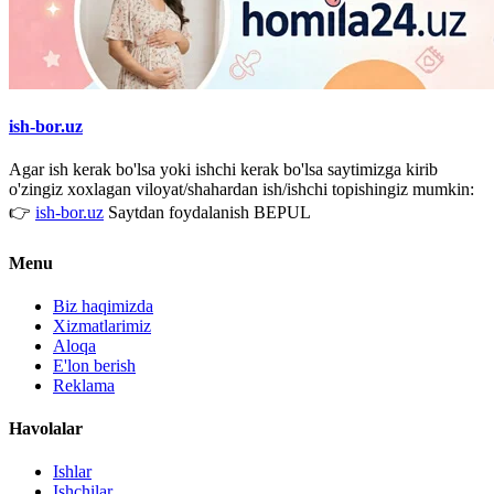
ish-bor.uz
Agar ish kerak bo'lsa yoki ishchi kerak bo'lsa saytimizga kirib
o'zingiz xoxlagan viloyat/shahardan ish/ishchi topishingiz mumkin:
👉
ish-bor.uz
Saytdan foydalanish BEPUL
Menu
Biz haqimizda
Xizmatlarimiz
Aloqa
E'lon berish
Reklama
Havolalar
Ishlar
Ishchilar