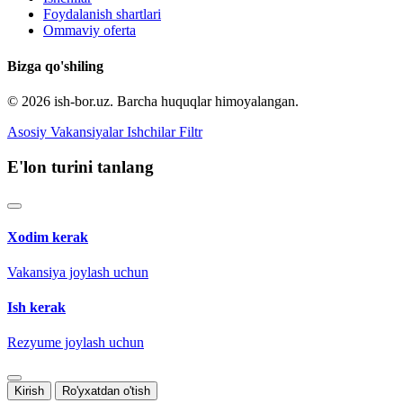
Foydalanish shartlari
Ommaviy oferta
Bizga qo'shiling
© 2026 ish-bor.uz. Barcha huquqlar himoyalangan.
Asosiy
Vakansiyalar
Ishchilar
Filtr
E'lon turini tanlang
Xodim kerak
Vakansiya joylash uchun
Ish kerak
Rezyume joylash uchun
Kirish
Ro'yxatdan o'tish