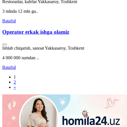
Restoranlar, kafelar
Yakkasaroy, Toshkent
3 mlnda 12 mln ga..
Batafsil
Operator erkak ishga olamiz
Ishlab chiqarish, sanoat
Yakkasaroy, Toshkent
4 000 000 sumdan ..
Batafsil
1
2
»