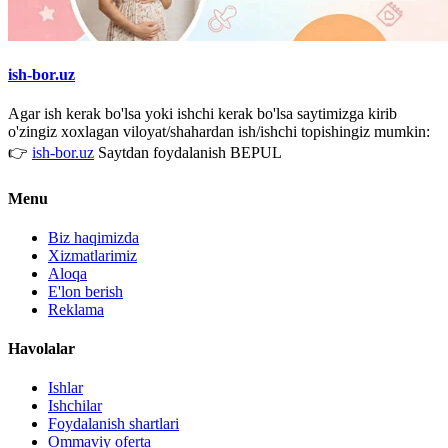
ish-bor.uz
Agar ish kerak bo'lsa yoki ishchi kerak bo'lsa saytimizga kirib
o'zingiz xoxlagan viloyat/shahardan ish/ishchi topishingiz mumkin:
👉
ish-bor.uz
Saytdan foydalanish BEPUL
Menu
Biz haqimizda
Xizmatlarimiz
Aloqa
E'lon berish
Reklama
Havolalar
Ishlar
Ishchilar
Foydalanish shartlari
Ommaviy oferta