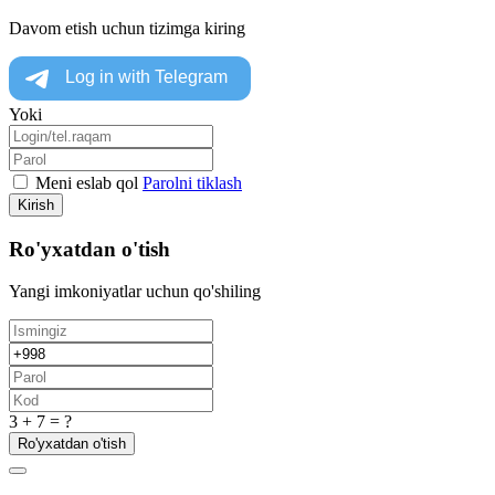
Davom etish uchun tizimga kiring
Yoki
Meni eslab qol
Parolni tiklash
Kirish
Ro'yxatdan o'tish
Yangi imkoniyatlar uchun qo'shiling
3 + 7 = ?
Ro'yxatdan o'tish