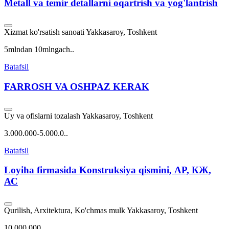
Metall va temir detallarni oqartrish va yog'lantrish
Xizmat ko'rsatish sanoati
Yakkasaroy, Toshkent
5mlndan 10mlngach..
Batafsil
FARROSH VA OSHPAZ KERAK
Uy va ofislarni tozalash
Yakkasaroy, Toshkent
3.000.000-5.000.0..
Batafsil
Loyiha firmasida Konstruksiya qismini, АР, КЖ,
АС
Qurilish, Arxitektura, Ko'chmas mulk
Yakkasaroy, Toshkent
10 000 000