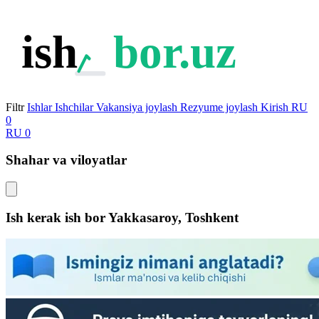
ish
bor.uz
Filtr
Ishlar
Ishchilar
Vakansiya joylash
Rezyume joylash
Kirish
RU
0
RU
0
Shahar va viloyatlar
Ish kerak ish bor
Yakkasaroy, Toshkent