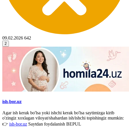
09.02.2026
642
2
ish-bor.uz
Agar ish kerak bo'lsa yoki ishchi kerak bo'lsa saytimizga kirib
o'zingiz xoxlagan viloyat/shahardan ish/ishchi topishingiz mumkin:
👉
ish-bor.uz
Saytdan foydalanish BEPUL