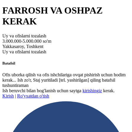
FARROSH VA OSHPAZ
KERAK
Uy va ofislarni tozalash
3.000.000-5.000.000 so'm
Yakkasaroy, Toshkent
Uy va ofislarni tozalash
Batafsil
Ofis uborka qilish va ofis ishchilariga ovqat pishirish uchun hodim
kerak... Ish zo'r, Staj yuritiladi
[tel. yashirilgan]
qiling batafsil
tushuntiraman
Ish beruvchi bilan bog'lanish uchun saytga
kirishingiz
kerak.
Kirish
|
Ro'yxatdan o'tish