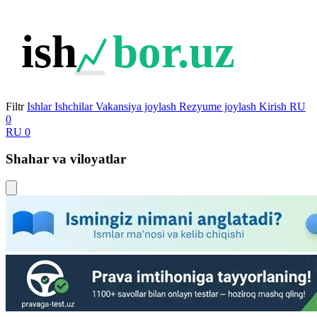
ish
bor.uz
Filtr
Ishlar
Ishchilar
Vakansiya joylash
Rezyume joylash
Kirish
RU
0
RU
0
Shahar va viloyatlar