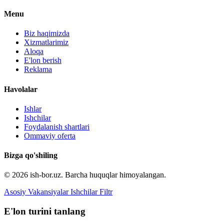
Menu
Biz haqimizda
Xizmatlarimiz
Aloqa
E'lon berish
Reklama
Havolalar
Ishlar
Ishchilar
Foydalanish shartlari
Ommaviy oferta
Bizga qo'shiling
© 2026 ish-bor.uz. Barcha huquqlar himoyalangan.
Asosiy
Vakansiyalar
Ishchilar
Filtr
E'lon turini tanlang