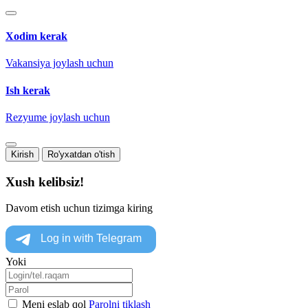
Xodim kerak
Vakansiya joylash uchun
Ish kerak
Rezyume joylash uchun
Kirish
Ro'yxatdan o'tish
Xush kelibsiz!
Davom etish uchun tizimga kiring
Yoki
Meni eslab qol
Parolni tiklash