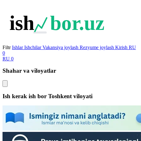
ish
bor.uz
Filtr
Ishlar
Ishchilar
Vakansiya joylash
Rezyume joylash
Kirish
RU
0
RU
0
Shahar va viloyatlar
Ish kerak ish bor
Toshkent viloyati