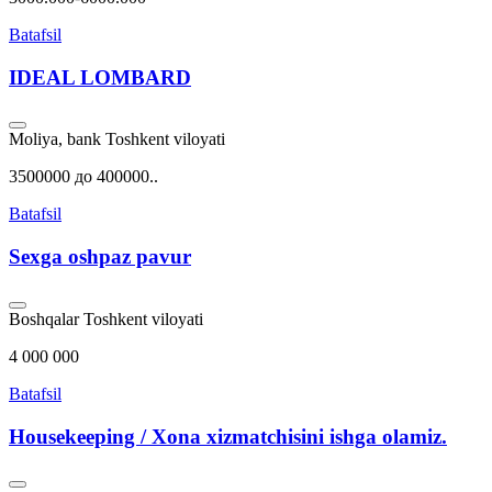
Batafsil
IDEAL LOMBARD
Moliya, bank
Toshkent viloyati
3500000 до 400000..
Batafsil
Sexga oshpaz pavur
Boshqalar
Toshkent viloyati
4 000 000
Batafsil
Housekeeping / Xona xizmatchisini ishga olamiz.