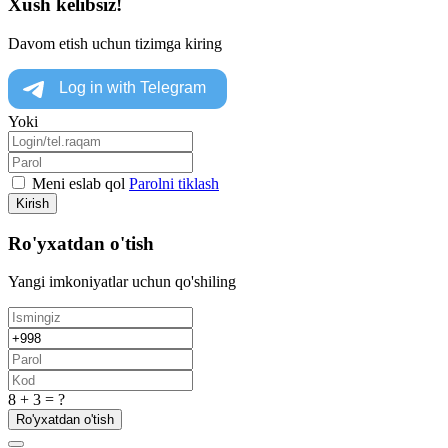
Xush kelibsiz!
Davom etish uchun tizimga kiring
Yoki
Meni eslab qol
Parolni tiklash
Kirish
Ro'yxatdan o'tish
Yangi imkoniyatlar uchun qo'shiling
8 + 3 = ?
Ro'yxatdan o'tish