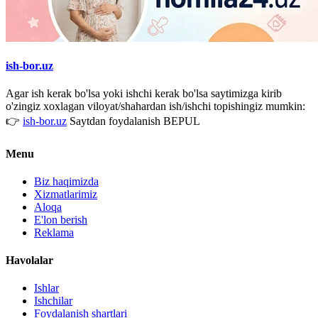
ish-bor.uz
Agar ish kerak bo'lsa yoki ishchi kerak bo'lsa saytimizga kirib
o'zingiz xoxlagan viloyat/shahardan ish/ishchi topishingiz mumkin:
👉
ish-bor.uz
Saytdan foydalanish BEPUL
Menu
Biz haqimizda
Xizmatlarimiz
Aloqa
E'lon berish
Reklama
Havolalar
Ishlar
Ishchilar
Foydalanish shartlari