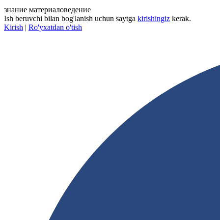
знание материаловедение
Ish beruvchi bilan bog'lanish uchun saytga
kirishingiz
kerak.
Kirish
|
Ro'yxatdan o'tish