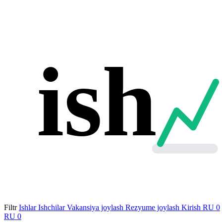
ish
Filtr
Ishlar
Ishchilar
Vakansiya joylash
Rezyume joylash
Kirish
RU
0
RU
0