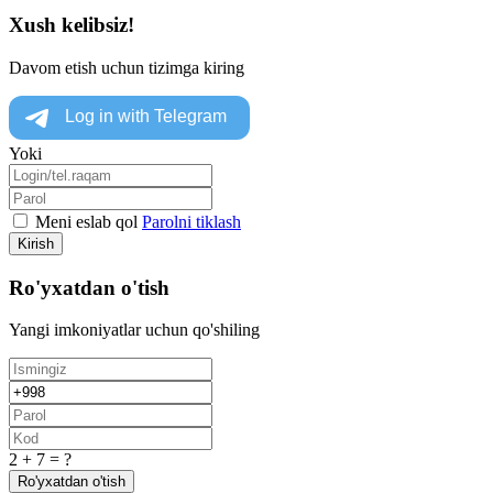
Xush kelibsiz!
Davom etish uchun tizimga kiring
Yoki
Meni eslab qol
Parolni tiklash
Kirish
Ro'yxatdan o'tish
Yangi imkoniyatlar uchun qo'shiling
2 + 7 = ?
Ro'yxatdan o'tish