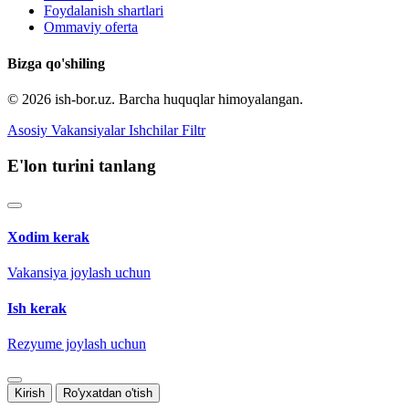
Foydalanish shartlari
Ommaviy oferta
Bizga qo'shiling
© 2026 ish-bor.uz. Barcha huquqlar himoyalangan.
Asosiy
Vakansiyalar
Ishchilar
Filtr
E'lon turini tanlang
Xodim kerak
Vakansiya joylash uchun
Ish kerak
Rezyume joylash uchun
Kirish
Ro'yxatdan o'tish