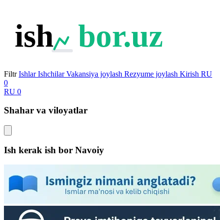
ish
bor.uz
Filtr
Ishlar
Ishchilar
Vakansiya joylash
Rezyume joylash
Kirish
RU
0
RU
0
Shahar va viloyatlar
Ish kerak ish bor
Navoiy