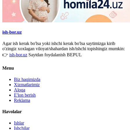
ish-bor.uz
Agar ish kerak bo'lsa yoki ishchi kerak bo'lsa saytimizga kirib
o'zingiz xoxlagan viloyat/shahardan ish/ishchi topishingiz mumkin:
👉
ish-bor.uz
Saytdan foydalanish BEPUL
Menu
Biz haqimizda
Xizmatlarimiz
Aloqa
E'lon berish
Reklama
Havolalar
Ishlar
Ishchilar