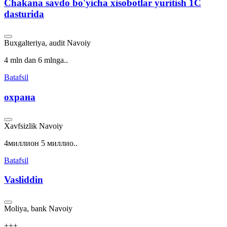
Chakana savdo bo'yicha xisobotlar yuritish 1C
dasturida
Buxgalteriya, audit
Navoiy
4 mln dan 6 mlnga..
Batafsil
охрана
Xavfsizlik
Navoiy
4миллион 5 миллио..
Batafsil
Vasliddin
Moliya, bank
Navoiy
+++