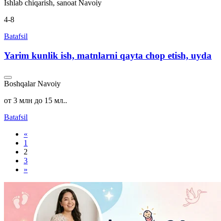
Ishlab chiqarish, sanoat
Navoiy
4-8
Batafsil
Yarim kunlik ish, matnlarni qayta chop etish, uyda
Boshqalar
Navoiy
от 3 млн до 15 мл..
Batafsil
«
1
2
3
»