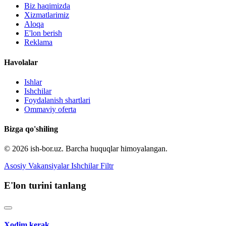
Biz haqimizda
Xizmatlarimiz
Aloqa
E'lon berish
Reklama
Havolalar
Ishlar
Ishchilar
Foydalanish shartlari
Ommaviy oferta
Bizga qo'shiling
© 2026 ish-bor.uz. Barcha huquqlar himoyalangan.
Asosiy
Vakansiyalar
Ishchilar
Filtr
E'lon turini tanlang
Xodim kerak