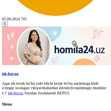
05.09.2024
705
0
ish-bor.uz
Agar ish kerak bo'lsa yoki ishchi kerak bo'lsa saytimizga kirib
o'zingiz xoxlagan viloyat/shahardan ish/ishchi topishingiz mumkin:
👉
ish-bor.uz
Saytdan foydalanish BEPUL
Menu