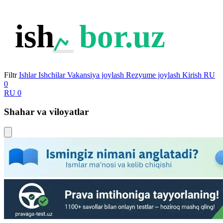
ish
bor.uz
Filtr
Ishlar
Ishchilar
Vakansiya joylash
Rezyume joylash
Kirish
RU
0
RU
0
Shahar va viloyatlar