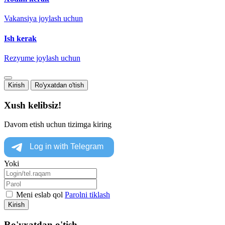
Vakansiya joylash uchun
Ish kerak
Rezyume joylash uchun
Kirish
Ro'yxatdan o'tish
Xush kelibsiz!
Davom etish uchun tizimga kiring
Yoki
Meni eslab qol
Parolni tiklash
Kirish
Ro'yxatdan o'tish