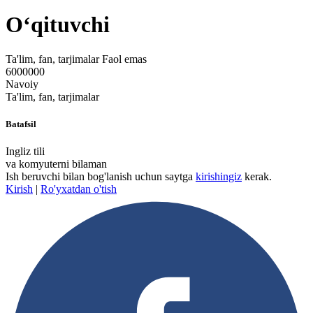
Oʻqituvchi
Ta'lim, fan, tarjimalar
Faol emas
6000000
Navoiy
Ta'lim, fan, tarjimalar
Batafsil
Ingliz tili
va komyuterni bilaman
Ish beruvchi bilan bog'lanish uchun saytga
kirishingiz
kerak.
Kirish
|
Ro'yxatdan o'tish