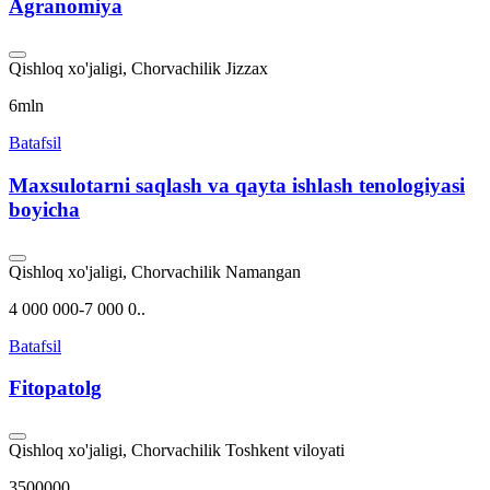
Agranomiya
Qishloq xo'jaligi, Chorvachilik
Jizzax
6mln
Batafsil
Maxsulotarni saqlash va qayta ishlash tenologiyasi
boyicha
Qishloq xo'jaligi, Chorvachilik
Namangan
4 000 000-7 000 0..
Batafsil
Fitopatolg
Qishloq xo'jaligi, Chorvachilik
Toshkent viloyati
3500000