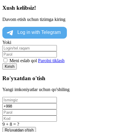
Xush kelibsiz!
Davom etish uchun tizimga kiring
Yoki
Meni eslab qol
Parolni tiklash
Kirish
Ro'yxatdan o'tish
Yangi imkoniyatlar uchun qo'shiling
9 + 8 = ?
Ro'yxatdan o'tish