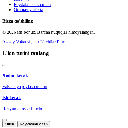
Foydalanish shartlari
Ommaviy oferta
Bizga qo'shiling
© 2026 ish-bor.uz. Barcha huquqlar himoyalangan.
Asosiy
Vakansiyalar
Ishchilar
Filtr
E'lon turini tanlang
Xodim kerak
Vakansiya joylash uchun
Ish kerak
Rezyume joylash uchun
Kirish
Ro'yxatdan o'tish