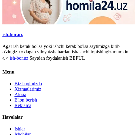
ish-bor.uz
Agar ish kerak bo'lsa yoki ishchi kerak bo'lsa saytimizga kirib
o'zingiz xoxlagan viloyat/shahardan ish/ishchi topishingiz mumkin:
👉
ish-bor.uz
Saytdan foydalanish BEPUL
Menu
Biz haqimizda
Xizmatlarimiz
Aloqa
E'lon berish
Reklama
Havolalar
Ishlar
Ishchilar