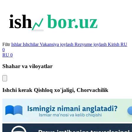
ish
bor.uz
Filtr
Ishlar
Ishchilar
Vakansiya joylash
Rezyume joylash
Kirish
RU
0
RU
0
Shahar va viloyatlar
Ishchi kerak Qishloq xo'jaligi, Chorvachilik