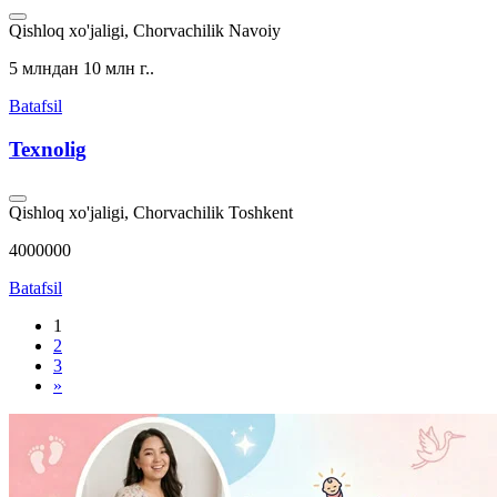
Qishloq xo'jaligi, Chorvachilik
Navoiy
5 млндан 10 млн г..
Batafsil
Texnolig
Qishloq xo'jaligi, Chorvachilik
Toshkent
4000000
Batafsil
1
2
3
»