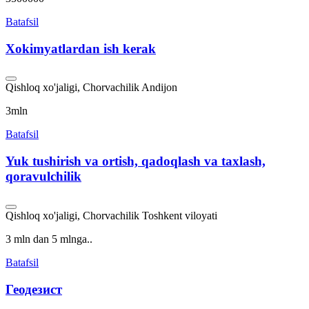
Batafsil
Xokimyatlardan ish kerak
Qishloq xo'jaligi, Chorvachilik
Andijon
3mln
Batafsil
Yuk tushirish va ortish, qadoqlash va taxlash,
qoravulchilik
Qishloq xo'jaligi, Chorvachilik
Toshkent viloyati
3 mln dan 5 mlnga..
Batafsil
Геодезист