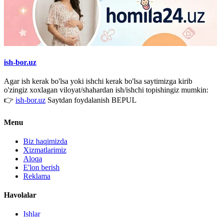
ish-bor.uz
Agar ish kerak bo'lsa yoki ishchi kerak bo'lsa saytimizga kirib
o'zingiz xoxlagan viloyat/shahardan ish/ishchi topishingiz mumkin:
👉
ish-bor.uz
Saytdan foydalanish BEPUL
Menu
Biz haqimizda
Xizmatlarimiz
Aloqa
E'lon berish
Reklama
Havolalar
Ishlar