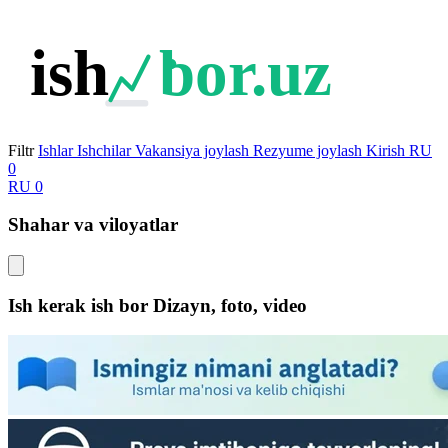
ish
bor.uz
Filtr
Ishlar
Ishchilar
Vakansiya joylash
Rezyume joylash
Kirish
RU
0
RU
0
Shahar va viloyatlar
Ish kerak ish bor Dizayn, foto, video