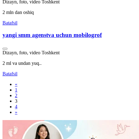
Dizayn, foto, video
Toshkent
2 mln dan oshiq
Batafsil
yangi smm agenstva uchun mobilogrof
Dizayn, foto, video
Toshkent
2 ml va undan yuq..
Batafsil
«
1
2
3
4
»