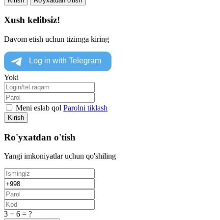
Kirish
Ro'yxatdan o'tish
Xush kelibsiz!
Davom etish uchun tizimga kiring
Yoki
Meni eslab qol
Parolni tiklash
Kirish
Ro'yxatdan o'tish
Yangi imkoniyatlar uchun qo'shiling
3 + 6 = ?