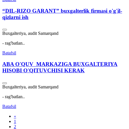
“DIL-RIZO GARANT” buxgalterlik firmasi o'g'il-
qizlarni ish
Buxgalteriya, audit
Samarqand
- rag'batlan..
Batafsil
ABA O'QUV MARKAZIGA BUXGALTERIYA
HISOBI O'QITUVCHISI KERAK
Buxgalteriya, audit
Samarqand
- rag'batlan..
Batafsil
«
1
2