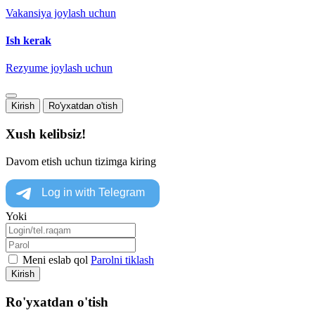
Vakansiya joylash uchun
Ish kerak
Rezyume joylash uchun
Kirish
Ro'yxatdan o'tish
Xush kelibsiz!
Davom etish uchun tizimga kiring
Yoki
Meni eslab qol
Parolni tiklash
Kirish
Ro'yxatdan o'tish