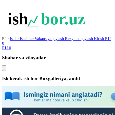
ish
bor.uz
Filtr
Ishlar
Ishchilar
Vakansiya joylash
Rezyume joylash
Kirish
RU
0
RU
0
Shahar va viloyatlar
Ish kerak ish bor Buxgalteriya, audit