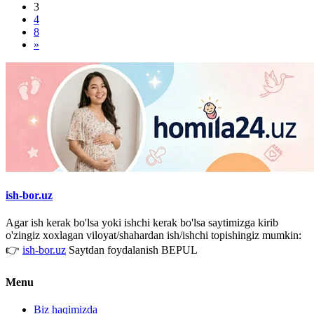
3
4
8
»
ish-bor.uz
Agar ish kerak bo'lsa yoki ishchi kerak bo'lsa saytimizga kirib
o'zingiz xoxlagan viloyat/shahardan ish/ishchi topishingiz mumkin:
👉
ish-bor.uz
Saytdan foydalanish BEPUL
Menu
Biz haqimizda