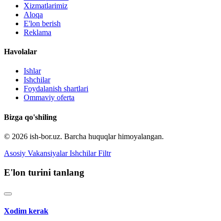
Xizmatlarimiz
Aloqa
E'lon berish
Reklama
Havolalar
Ishlar
Ishchilar
Foydalanish shartlari
Ommaviy oferta
Bizga qo'shiling
© 2026 ish-bor.uz. Barcha huquqlar himoyalangan.
Asosiy
Vakansiyalar
Ishchilar
Filtr
E'lon turini tanlang
Xodim kerak