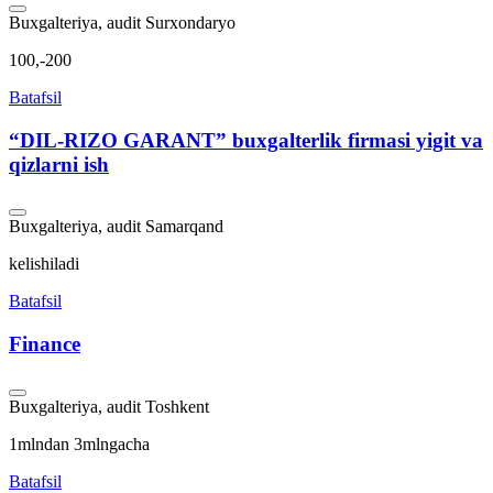
Buxgalteriya, audit
Surxondaryo
100,-200
Batafsil
“DIL-RIZO GARANT” buxgalterlik firmasi yigit va
qizlarni ish
Buxgalteriya, audit
Samarqand
kelishiladi
Batafsil
Finance
Buxgalteriya, audit
Toshkent
1mlndan 3mlngacha
Batafsil