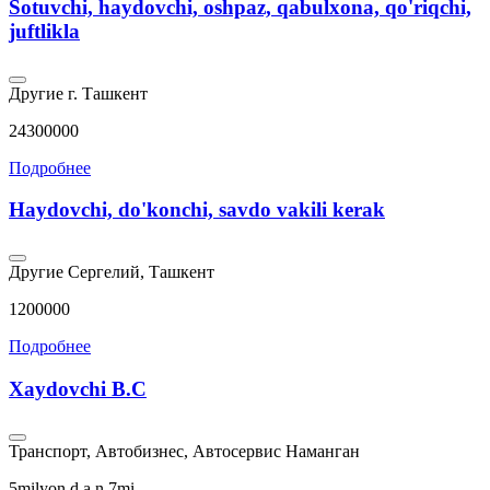
Sotuvchi, haydovchi, oshpaz, qabulxona, qo'riqchi,
juftlikla
Другие
г. Ташкент
24300000
Подробнее
Haydovchi, do'konchi, savdo vakili kerak
Другие
Сергелий, Ташкент
1200000
Подробнее
Xaydovchi B.C
Транспорт, Автобизнес, Автосервис
Наманган
5milyon d.a.n 7mi..