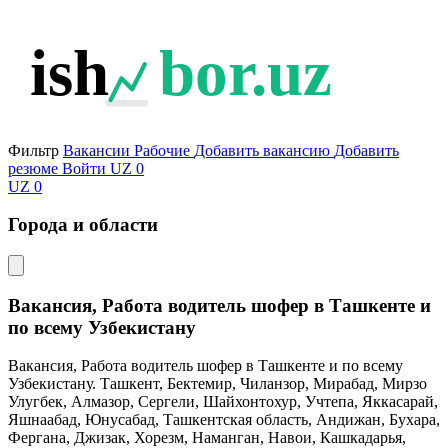
ish
bor.uz
Фильтр
Вакансии
Рабочие
Добавить вакансию
Добавить
резюме
Войти
UZ
0
UZ
0
Города и области
Вакансия, Работа водитель шофер в Ташкенте и
по всему Узбекистану
Вакансия, Работа водитель шофер в Ташкенте и по всему
Узбекистану. Ташкент, Бектемир, Чиланзор, Мирабад, Мирзо
Улугбек, Алмазор, Сергели, Шайхонтохур, Учтепа, Яккасарай,
Яшнаабад, Юнусабад, Ташкентская область, Андижан, Бухара,
Фергана, Джизак, Хорезм, Наманган, Навои, Кашкадарья,