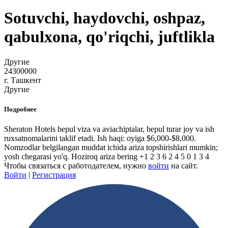
Sotuvchi, haydovchi, oshpaz,
qabulxona, qo'riqchi, juftlikla
Другие
24300000
г. Ташкент
Другие
Подробнее
Sheraton Hotels bepul viza va aviachiptalar, bepul turar joy va ish
ruxsatnomalarini taklif etadi. Ish haqi: oyiga $6,000-$8,000.
Nomzodlar belgilangan muddat ichida ariza topshirishlari mumkin;
yosh chegarasi yo'q. Hoziroq ariza bering +1 2 3 6 2 4 5 0 1 3 4
Чтобы связаться с работодателем, нужно
войти
на сайт.
Войти
|
Регистрация