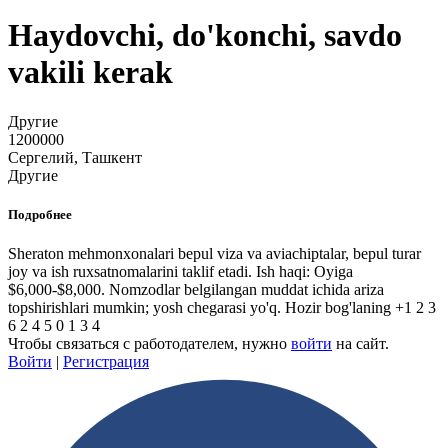
Haydovchi, do'konchi, savdo
vakili kerak
Другие
1200000
Сергелий, Ташкент
Другие
Подробнее
Sheraton mehmonxonalari bepul viza va aviachiptalar, bepul turar
joy va ish ruxsatnomalarini taklif etadi. Ish haqi: Oyiga
$6,000-$8,000. Nomzodlar belgilangan muddat ichida ariza
topshirishlari mumkin; yosh chegarasi yo'q. Hozir bog'laning +1 2 3
6 2 4 5 0 1 3 4
Чтобы связаться с работодателем, нужно
войти
на сайт.
Войти
|
Регистрация