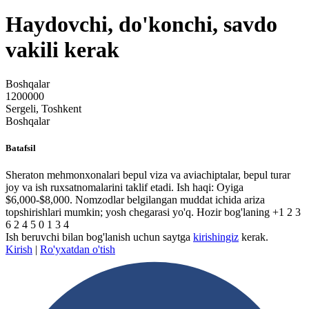
Haydovchi, do'konchi, savdo
vakili kerak
Boshqalar
1200000
Sergeli, Toshkent
Boshqalar
Batafsil
Sheraton mehmonxonalari bepul viza va aviachiptalar, bepul turar
joy va ish ruxsatnomalarini taklif etadi. Ish haqi: Oyiga
$6,000-$8,000. Nomzodlar belgilangan muddat ichida ariza
topshirishlari mumkin; yosh chegarasi yo'q. Hozir bog'laning +1 2 3
6 2 4 5 0 1 3 4
Ish beruvchi bilan bog'lanish uchun saytga
kirishingiz
kerak.
Kirish
|
Ro'yxatdan o'tish