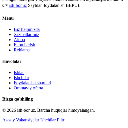
👉
ish-bor.uz
Saytdan foydalanish BEPUL
Menu
Biz haqimizda
Xizmatlarimiz
Aloqa
E'lon berish
Reklama
Havolalar
Ishlar
Ishchilar
Foydalanish shartlari
Ommaviy oferta
Bizga qo'shiling
© 2026 ish-bor.uz. Barcha huquqlar himoyalangan.
Asosiy
Vakansiyalar
Ishchilar
Filtr