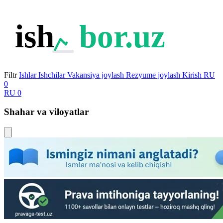
ish
bor.uz
Filtr
Ishlar
Ishchilar
Vakansiya joylash
Rezyume joylash
Kirish
RU
0
RU
0
Shahar va viloyatlar