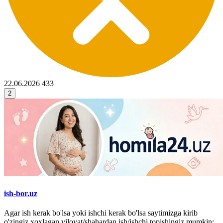
22.06.2026
433
2
ish-bor.uz
Agar ish kerak bo'lsa yoki ishchi kerak bo'lsa saytimizga kirib
o'zingiz xoxlagan viloyat/shahardan ish/ishchi topishingiz mumkin: