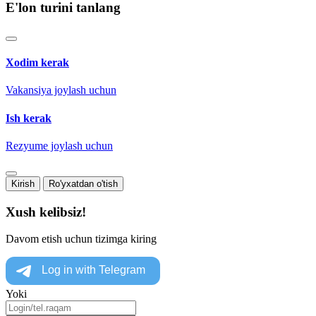
E'lon turini tanlang
Xodim kerak
Vakansiya joylash uchun
Ish kerak
Rezyume joylash uchun
Kirish
Ro'yxatdan o'tish
Xush kelibsiz!
Davom etish uchun tizimga kiring
Yoki