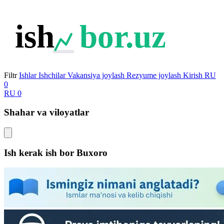
ish
bor.uz
Filtr
Ishlar
Ishchilar
Vakansiya joylash
Rezyume joylash
Kirish
RU
0
RU
0
Shahar va viloyatlar
Ish kerak ish bor
Buxoro