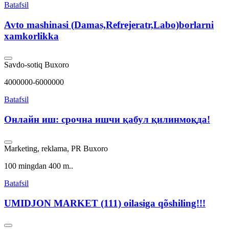
Batafsil
Avto mashinasi (Damas,Refrejeratr,Labo)borlarni
xamkorlikka
Savdo-sotiq
Buxoro
4000000-6000000
Batafsil
Онлайн иш: срочна ишчи қабул қилинмоқда!
Marketing, reklama, PR
Buxoro
100 mingdan 400 m..
Batafsil
UMIDJON MARKET (111) oilasiga qõshiling!!!