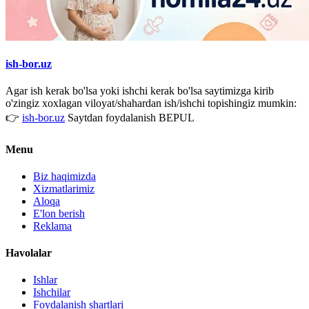
ish-bor.uz
Agar ish kerak bo'lsa yoki ishchi kerak bo'lsa saytimizga kirib
o'zingiz xoxlagan viloyat/shahardan ish/ishchi topishingiz mumkin:
👉
ish-bor.uz
Saytdan foydalanish BEPUL
Menu
Biz haqimizda
Xizmatlarimiz
Aloqa
E'lon berish
Reklama
Havolalar
Ishlar
Ishchilar
Foydalanish shartlari