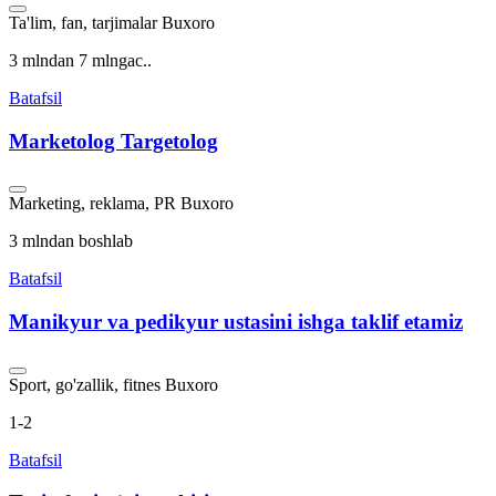
Ta'lim, fan, tarjimalar
Buxoro
3 mlndan 7 mlngac..
Batafsil
Marketolog Targetolog
Marketing, reklama, PR
Buxoro
3 mlndan boshlab
Batafsil
Manikyur va pedikyur ustasini ishga taklif etamiz
Sport, go'zallik, fitnes
Buxoro
1-2
Batafsil