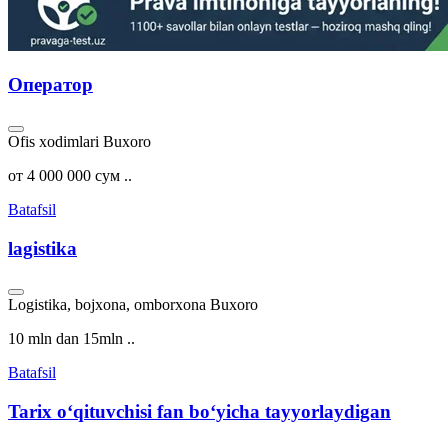
Оператор
Ofis xodimlari
Buxoro
от 4 000 000 сум ..
Batafsil
lagistika
Logistika, bojxona, omborxona
Buxoro
10 mln dan 15mln ..
Batafsil
Tarix oʻqituvchisi fan boʻyicha tayyorlaydigan