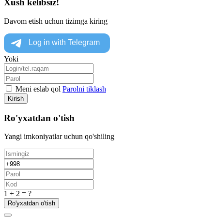
Xush kelibsiz!
Davom etish uchun tizimga kiring
Yoki
Meni eslab qol
Parolni tiklash
Kirish
Ro'yxatdan o'tish
Yangi imkoniyatlar uchun qo'shiling
1 + 2 = ?
Ro'yxatdan o'tish