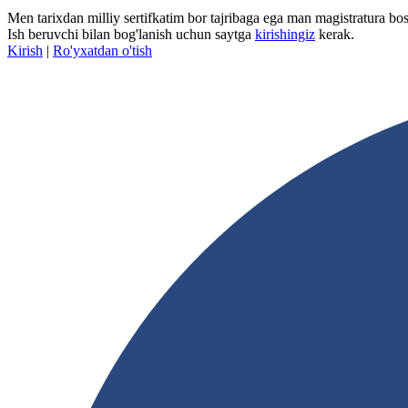
Men tarixdan milliy sertifkatim bor tajribaga ega man magistratura bos
Ish beruvchi bilan bog'lanish uchun saytga
kirishingiz
kerak.
Kirish
|
Ro'yxatdan o'tish