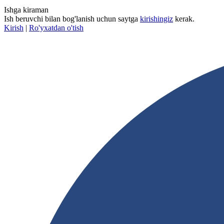
Ishga kiraman
Ish beruvchi bilan bog'lanish uchun saytga
kirishingiz
kerak.
Kirish
|
Ro'yxatdan o'tish