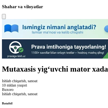
Shahar va viloyatlar
Mutaxasis yigʻuvchi mator xad
Ishlab chiqarish, sanoat
10 mldan yuqori
Buxoro
Ishlab chiqarish, sanoat
Batafsil