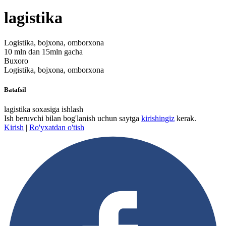
lagistika
Logistika, bojxona, omborxona
10 mln dan 15mln gacha
Buxoro
Logistika, bojxona, omborxona
Batafsil
lagistika soxasiga ishlash
Ish beruvchi bilan bog'lanish uchun saytga
kirishingiz
kerak.
Kirish
|
Ro'yxatdan o'tish