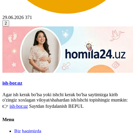
29.06.2026
371
2
ish-bor.uz
Agar ish kerak bo'lsa yoki ishchi kerak bo'lsa saytimizga kirib
o'zingiz xoxlagan viloyat/shahardan ish/ishchi topishingiz mumkin:
👉
ish-bor.uz
Saytdan foydalanish BEPUL
Menu
Biz haqimizda