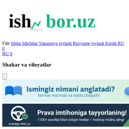
ish
bor.uz
Filtr
Ishlar
Ishchilar
Vakansiya joylash
Rezyume joylash
Kirish
RU
0
RU
0
Shahar va viloyatlar