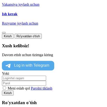
Vakansiya joylash uchun
Ish kerak
Rezyume joylash uchun
Kirish
Ro'yxatdan o'tish
Xush kelibsiz!
Davom etish uchun tizimga kiring
Yoki
Meni eslab qol
Parolni tiklash
Kirish
Ro'yxatdan o'tish