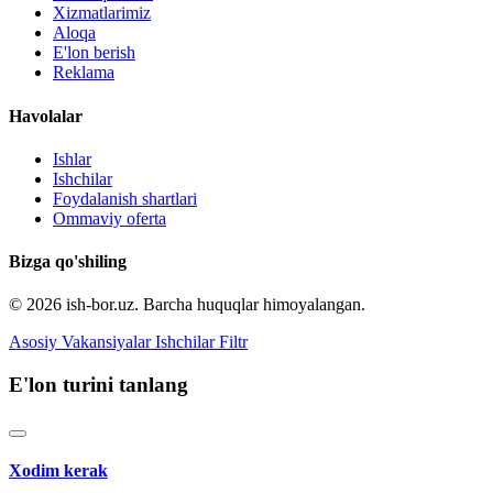
Xizmatlarimiz
Aloqa
E'lon berish
Reklama
Havolalar
Ishlar
Ishchilar
Foydalanish shartlari
Ommaviy oferta
Bizga qo'shiling
© 2026 ish-bor.uz. Barcha huquqlar himoyalangan.
Asosiy
Vakansiyalar
Ishchilar
Filtr
E'lon turini tanlang
Xodim kerak