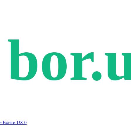
bor.
е
Войти
UZ
0