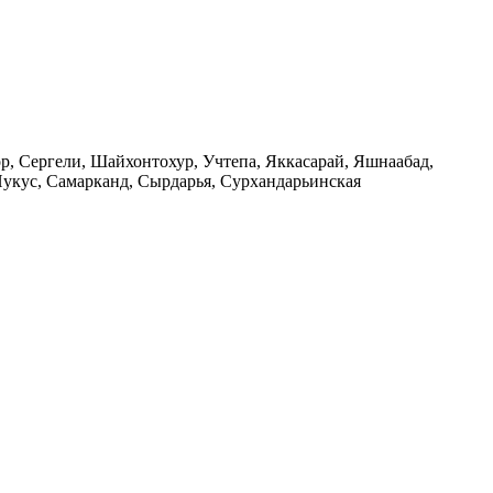
ор, Сергели, Шайхонтохур, Учтепа, Яккасарай, Яшнаабад,
Нукус, Самарканд, Сырдарья, Сурхандарьинская