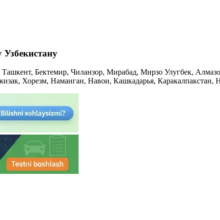
у Узбекистану
. Ташкент, Бектемир, Чиланзор, Мирабад, Мирзо Улугбек, Алмаз
жизак, Хорезм, Наманган, Навои, Кашкадарья, Каракалпакстан, 