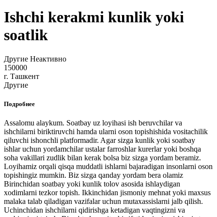
Ishchi kerakmi kunlik yoki
soatlik
Другие
Неактивно
150000
г. Ташкент
Другие
Подробнее
Assalomu alaykum. Soatbay uz loyihasi ish beruvchilar va
ishchilarni biriktiruvchi hamda ularni oson topishishida vositachilik
qiluvchi ishonchli platformadir. Agar sizga kunlik yoki soatbay
ishlar uchun yordamchilar ustalar farroshlar kurerlar yoki boshqa
soha vakillari zudlik bilan kerak bolsa biz sizga yordam beramiz.
Loyihamiz orqali qisqa muddatli ishlarni bajaradigan insonlarni oson
topishingiz mumkin. Biz sizga qanday yordam bera olamiz
Birinchidan soatbay yoki kunlik tolov asosida ishlaydigan
xodimlarni tezkor topish. Ikkinchidan jismoniy mehnat yoki maxsus
malaka talab qiladigan vazifalar uchun mutaxassislarni jalb qilish.
Uchinchidan ishchilarni qidirishga ketadigan vaqtingizni va