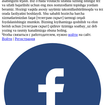
asabingizni tejash. Biz o'rtada vositachi sifatida sizning ishingiz tez
va sifatli bajarilishi uchun eng mos nomzodlarni topishga yordam
beramiz. Hozirgi vaqtda asosiy saytimiz takomillashtirilmoqda va tez
orada faoliyatini boshlaydi. Shu sababli hozircha barcha
xizmatlarimizdan faqat
[телеграм скрыт]
tarmogi orqali
foydalanishingiz mumkin. Bizning loyihamizga qoshilish va elon
berish uchun
[телеграм скрыт]
qidiruv tizimiga soatbay_uz deb
yozing va rasmiy kanalimizga obuna boling.
Чтобы связаться с работодателем, нужно
войти
на сайт.
Войти
|
Регистрация