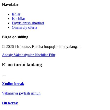
Havolalar
Ishlar
Ishchilar
Foydalanish shartlari
Ommaviy oferta
Bizga qo'shiling
© 2026 ish-bor.uz. Barcha huquqlar himoyalangan.
Asosiy
Vakansiyalar
Ishchilar
Filtr
E'lon turini tanlang
Xodim kerak
Vakansiya joylash uchun
Ish kerak