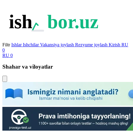
ish
bor.uz
Filtr
Ishlar
Ishchilar
Vakansiya joylash
Rezyume joylash
Kirish
RU
0
RU
0
Shahar va viloyatlar