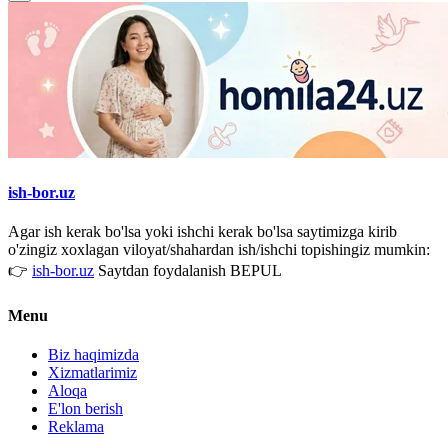
ish-bor.uz
Agar ish kerak bo'lsa yoki ishchi kerak bo'lsa saytimizga kirib
o'zingiz xoxlagan viloyat/shahardan ish/ishchi topishingiz mumkin:
👉
ish-bor.uz
Saytdan foydalanish BEPUL
Menu
Biz haqimizda
Xizmatlarimiz
Aloqa
E'lon berish
Reklama