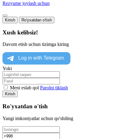
Rezyume joylash uchun
Kirish
Ro'yxatdan o'tish
Xush kelibsiz!
Davom etish uchun tizimga kiring
Yoki
Meni eslab qol
Parolni tiklash
Kirish
Ro'yxatdan o'tish
Yangi imkoniyatlar uchun qo'shiling