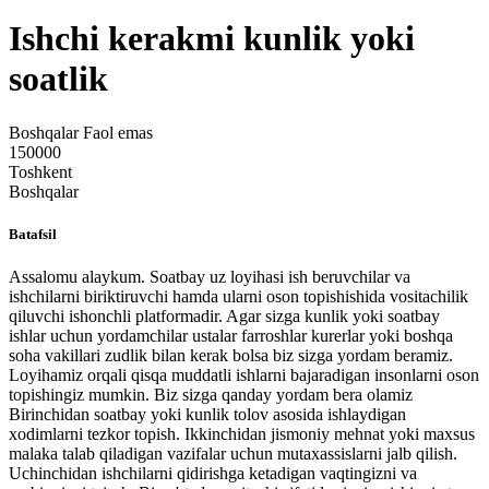
Ishchi kerakmi kunlik yoki
soatlik
Boshqalar
Faol emas
150000
Toshkent
Boshqalar
Batafsil
Assalomu alaykum. Soatbay uz loyihasi ish beruvchilar va
ishchilarni biriktiruvchi hamda ularni oson topishishida vositachilik
qiluvchi ishonchli platformadir. Agar sizga kunlik yoki soatbay
ishlar uchun yordamchilar ustalar farroshlar kurerlar yoki boshqa
soha vakillari zudlik bilan kerak bolsa biz sizga yordam beramiz.
Loyihamiz orqali qisqa muddatli ishlarni bajaradigan insonlarni oson
topishingiz mumkin. Biz sizga qanday yordam bera olamiz
Birinchidan soatbay yoki kunlik tolov asosida ishlaydigan
xodimlarni tezkor topish. Ikkinchidan jismoniy mehnat yoki maxsus
malaka talab qiladigan vazifalar uchun mutaxassislarni jalb qilish.
Uchinchidan ishchilarni qidirishga ketadigan vaqtingizni va