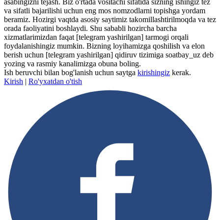
asabingizni tejash. Biz o'rtada vositachi sifatida sizning ishingiz tez
va sifatli bajarilishi uchun eng mos nomzodlarni topishga yordam
beramiz. Hozirgi vaqtda asosiy saytimiz takomillashtirilmoqda va tez
orada faoliyatini boshlaydi. Shu sababli hozircha barcha
xizmatlarimizdan faqat
[telegram yashirilgan]
tarmogi orqali
foydalanishingiz mumkin. Bizning loyihamizga qoshilish va elon
berish uchun
[telegram yashirilgan]
qidiruv tizimiga soatbay_uz deb
yozing va rasmiy kanalimizga obuna boling.
Ish beruvchi bilan bog'lanish uchun saytga
kirishingiz
kerak.
Kirish
|
Ro'yxatdan o'tish