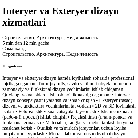
Interyer va Exteryer dizayn
xizmatlari
Строительство, Архитектура, Недвижимость
5 mln dan 12 mln gacha
Самарканд
Строительство, Архитектура, Недвижимость
Подробнее
Interyer va eksteryer dizayn hamda loyihalash sohasida professional
tajribaga egaman. Turar joy, ofis, savdo va tijorat obyektlari uchun
zamonaviy va funksional dizayn yechimlarini ishlab chiqaman.
Quyidagi yo'nalishlarda ishlash ko'nikmalariga egaman: • Interyer
dizayn konsepsiyasini yaratish va ishlab chiqish • Eksteryer (fasad)
dizayni va arxitektura yechimlarini tayyorlash • 2D va 3D loyihalash
ishlari • Fotorealistik vizualizatsiyalar tayyorlash • Ishchi chizmalar
(рабочий проект) ishlab chiqish • Rejalashtirish (планировка) va
funksional zonalash • Materiallar, ranglar va mebel tanlash bo'yicha
maslahat berish • Qurilish va ta'mirlash jarayonlari uchun loyiha
hujjatlarini tayyorlash • Mijoz talablariga mos individual dizayn