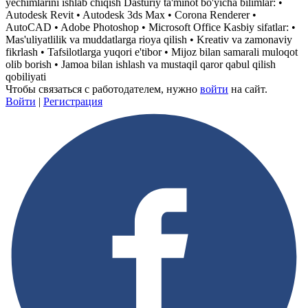
yechimlarini ishlab chiqish Dasturiy ta'minot bo'yicha bilimlar: •
Autodesk Revit • Autodesk 3ds Max • Corona Renderer •
AutoCAD • Adobe Photoshop • Microsoft Office Kasbiy sifatlar: •
Mas'uliyatlilik va muddatlarga rioya qilish • Kreativ va zamonaviy
fikrlash • Tafsilotlarga yuqori e'tibor • Mijoz bilan samarali muloqot
olib borish • Jamoa bilan ishlash va mustaqil qaror qabul qilish
qobiliyati
Чтобы связаться с работодателем, нужно
войти
на сайт.
Войти
|
Регистрация