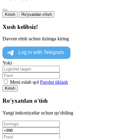
Kirish
Ro'yxatdan o'tish
Xush kelibsiz!
Davom etish uchun tizimga kiring
Yoki
Meni eslab qol
Parolni tiklash
Kirish
Ro'yxatdan o'tish
Yangi imkoniyatlar uchun qo'shiling