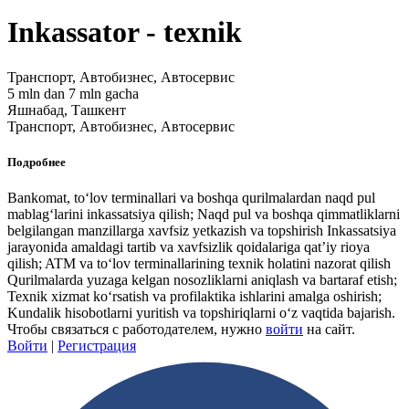
Inkassator - texnik
Транспорт, Автобизнес, Автосервис
5 mln dan 7 mln gacha
Яшнабад, Ташкент
Транспорт, Автобизнес, Автосервис
Подробнее
Bankomat, to‘lov terminallari va boshqa qurilmalardan naqd pul
mablag‘larini inkassatsiya qilish; Naqd pul va boshqa qimmatliklarni
belgilangan manzillarga xavfsiz yetkazish va topshirish Inkassatsiya
jarayonida amaldagi tartib va xavfsizlik qoidalariga qat’iy rioya
qilish; ATM va to‘lov terminallarining texnik holatini nazorat qilish
Qurilmalarda yuzaga kelgan nosozliklarni aniqlash va bartaraf etish;
Texnik xizmat ko‘rsatish va profilaktika ishlarini amalga oshirish;
Kundalik hisobotlarni yuritish va topshiriqlarni o‘z vaqtida bajarish.
Чтобы связаться с работодателем, нужно
войти
на сайт.
Войти
|
Регистрация