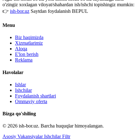
o'zingiz xoxlagan viloyat/shahardan ish/ishchi topishingiz mumkin:
👉
ish-bor.uz
Saytdan foydalanish BEPUL
Menu
Biz haqimizda
Xizmatlarimiz
Aloqa
E'lon berish
Reklama
Havolalar
Ishlar
Ishchilar
Foydalanish shartlari
Ommaviy oferta
Bizga qo'shiling
© 2026 ish-bor.uz. Barcha huquqlar himoyalangan.
Asosiy
Vakansiyalar
Ishchilar
Filtr