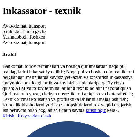
Inkassator - texnik
Avto-xizmat, transport
5 mln dan 7 mln gacha
Yashnaobod, Toshkent
Avto-xizmat, transport
Batafsil
Bankomat, to‘lov terminallari va boshqa qurilmalardan naqd pul
mablag‘larini inkassatsiya qilish; Naqd pul va boshqa qimmatliklarni
belgilangan manzillarga xavfsiz yetkazish va topshirish Inkassatsiya
jarayonida amaldagi tartib va xavfsizlik qoidalariga qat’iy rioya
qilish; ATM va to‘lov terminallarining texnik holatini nazorat qilish
Qurilmalarda yuzaga kelgan nosozliklarni aniqlash va bartaraf etish;
Texnik xizmat ko‘rsatish va profilaktika ishlarini amalga oshirish;
Kundalik hisobotlarni yuritish va topshiriqlarni o‘z vaqtida bajarish.
Ish beruvchi bilan bog'lanish uchun saytga
kirishingiz
kerak.
Kirish
|
Ro'yxatdan o'tish