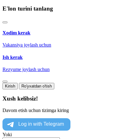
E'lon turini tanlang
Xodim kerak
Vakansiya joylash uchun
Ish kerak
Rezyume joylash uchun
Kirish
Ro'yxatdan o'tish
Xush kelibsiz!
Davom etish uchun tizimga kiring
Yoki