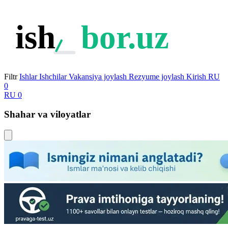
ish
bor.uz
Filtr
Ishlar
Ishchilar
Vakansiya joylash
Rezyume joylash
Kirish
RU
0
RU
0
Shahar va viloyatlar