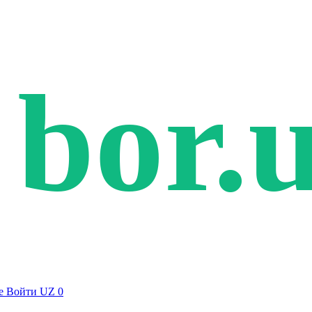
bor.
е
Войти
UZ
0