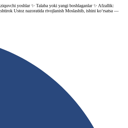
uvchi yoshlar ✨ Talaba yoki yangi boshlaganlar ✨ Afzallik:
htirok Ustoz nazoratida rivojlanish Moslashib, ishini ko‘rsatsa —