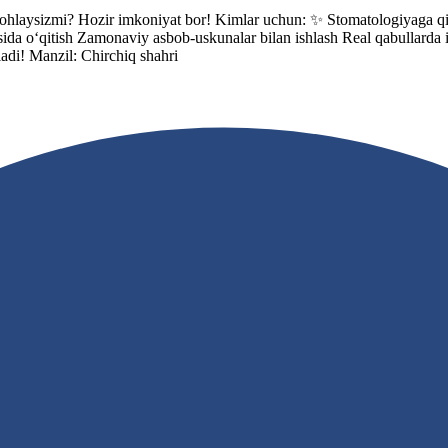
sizmi? Hozir imkoniyat bor! Kimlar uchun: ✨ Stomatologiyaga qiziq
da o‘qitish Zamonaviy asbob-uskunalar bilan ishlash Real qabullarda is
ladi! Manzil: Chirchiq shahri