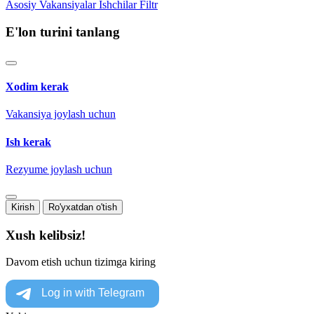
Asosiy
Vakansiyalar
Ishchilar
Filtr
E'lon turini tanlang
Xodim kerak
Vakansiya joylash uchun
Ish kerak
Rezyume joylash uchun
Kirish
Ro'yxatdan o'tish
Xush kelibsiz!
Davom etish uchun tizimga kiring