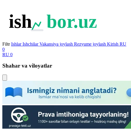
ish
bor.uz
Filtr
Ishlar
Ishchilar
Vakansiya joylash
Rezyume joylash
Kirish
RU
0
RU
0
Shahar va viloyatlar