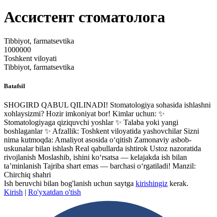
Ассистент стоматолога
Tibbiyot, farmatsevtika
1000000
Toshkent viloyati
Tibbiyot, farmatsevtika
Batafsil
SHOGIRD QABUL QILINADI! Stomatologiya sohasida ishlashni
xohlaysizmi? Hozir imkoniyat bor! Kimlar uchun: ✨
Stomatologiyaga qiziquvchi yoshlar ✨ Talaba yoki yangi
boshlaganlar ✨ Afzallik: Toshkent viloyatida yashovchilar Sizni
nima kutmoqda: Amaliyot asosida o‘qitish Zamonaviy asbob-
uskunalar bilan ishlash Real qabullarda ishtirok Ustoz nazoratida
rivojlanish Moslashib, ishini ko‘rsatsa — kelajakda ish bilan
ta’minlanish Tajriba shart emas — barchasi o‘rgatiladi! Manzil:
Chirchiq shahri
Ish beruvchi bilan bog'lanish uchun saytga
kirishingiz
kerak.
Kirish
|
Ro'yxatdan o'tish