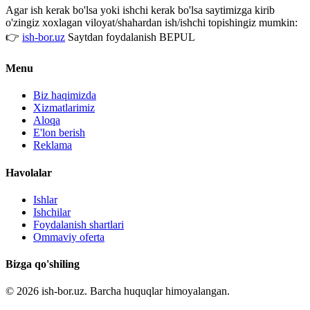
Agar ish kerak bo'lsa yoki ishchi kerak bo'lsa saytimizga kirib
o'zingiz xoxlagan viloyat/shahardan ish/ishchi topishingiz mumkin:
👉
ish-bor.uz
Saytdan foydalanish BEPUL
Menu
Biz haqimizda
Xizmatlarimiz
Aloqa
E'lon berish
Reklama
Havolalar
Ishlar
Ishchilar
Foydalanish shartlari
Ommaviy oferta
Bizga qo'shiling
© 2026 ish-bor.uz. Barcha huquqlar himoyalangan.