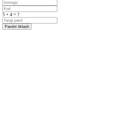
5 + 4 = ?
Parolni tiklash