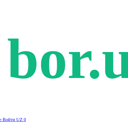
bor.
е
Войти
UZ
0