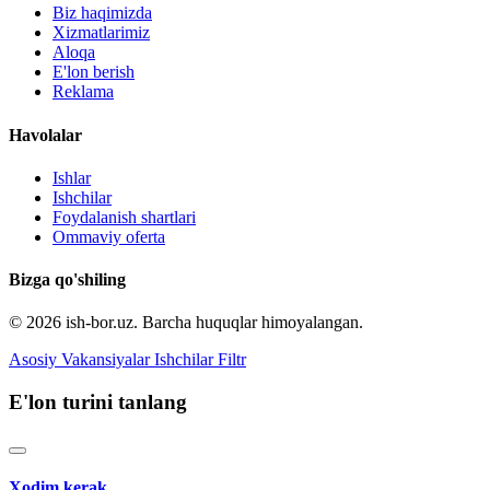
Biz haqimizda
Xizmatlarimiz
Aloqa
E'lon berish
Reklama
Havolalar
Ishlar
Ishchilar
Foydalanish shartlari
Ommaviy oferta
Bizga qo'shiling
© 2026 ish-bor.uz. Barcha huquqlar himoyalangan.
Asosiy
Vakansiyalar
Ishchilar
Filtr
E'lon turini tanlang
Xodim kerak