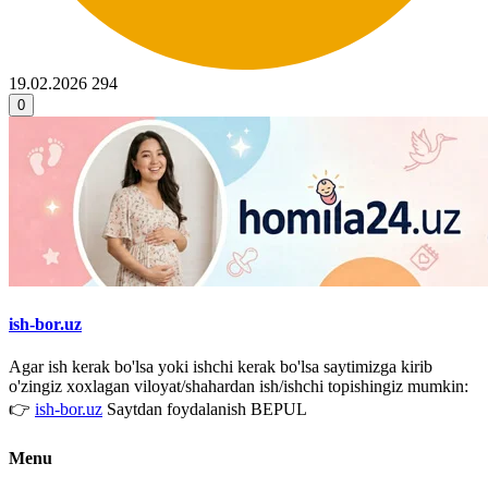
19.02.2026
294
0
ish-bor.uz
Agar ish kerak bo'lsa yoki ishchi kerak bo'lsa saytimizga kirib
o'zingiz xoxlagan viloyat/shahardan ish/ishchi topishingiz mumkin:
👉
ish-bor.uz
Saytdan foydalanish BEPUL
Menu