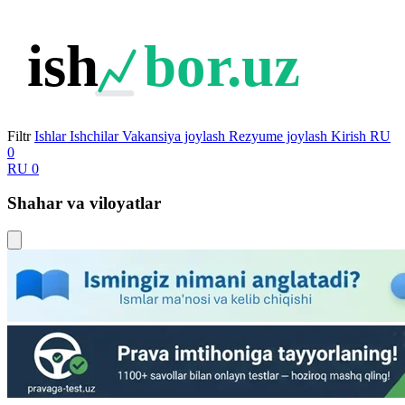
ish
bor.uz
Filtr
Ishlar
Ishchilar
Vakansiya joylash
Rezyume joylash
Kirish
RU
0
RU
0
Shahar va viloyatlar