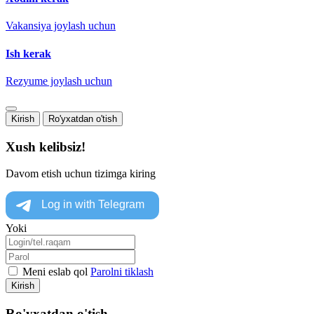
Vakansiya joylash uchun
Ish kerak
Rezyume joylash uchun
Kirish
Ro'yxatdan o'tish
Xush kelibsiz!
Davom etish uchun tizimga kiring
Yoki
Meni eslab qol
Parolni tiklash
Kirish
Ro'yxatdan o'tish