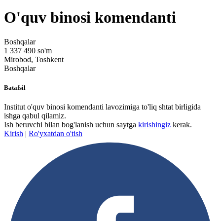
O'quv binosi komendanti
Boshqalar
1 337 490 so'm
Mirobod, Toshkent
Boshqalar
Batafsil
Institut o'quv binosi komendanti lavozimiga to'liq shtat birligida
ishga qabul qilamiz.
Ish beruvchi bilan bog'lanish uchun saytga
kirishingiz
kerak.
Kirish
|
Ro'yxatdan o'tish