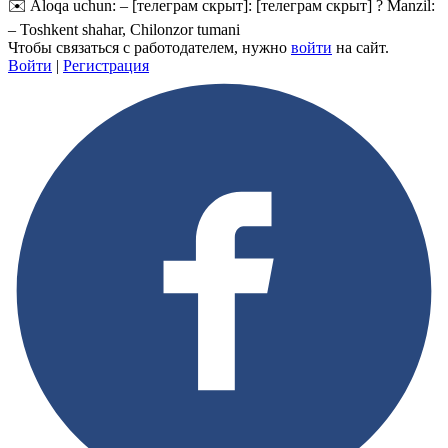
✉️ Aloqa uchun: –
[телеграм скрыт]
:
[телеграм скрыт]
? Manzil:
– Toshkent shahar, Chilonzor tumani
Чтобы связаться с работодателем, нужно
войти
на сайт.
Войти
|
Регистрация