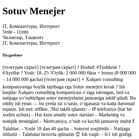
Sotuv Menejer
IT, Компьютеры, Интернет
5mln - 11mln
Чиланзар, Ташкент
IT, Компьютеры, Интернет
Подробнее
[телеграм скрыт]
[телеграм скрыт]
? Hudud: #Toshkent ?
#Ayollar ? Yosh: 18–25 ?Oylik: 2 000 000 fiksa + bonus (8 000 000
– 14 000 000 gacha)
[телеграм скрыт]
⚡️ Xalqaro consulting
kompaniyasiga 6oylik tajribaga ega Sotuv menejeri kerak ? Ish
haqida: Xalqaro consulting kompaniyasi o‘ziga ishongan, faol va
natijaga yo‘naltirilgan sotuv menejerlarini jamoasiga taklif qiladi. Bu
oddiy ish emas — bu yerda siz o‘sasiz, o‘rganasiz va katta daromad
topasiz. Ish turi: offline. ?Biz taklif qilamiz: – IP telefoniya (har bir
xodim uchun) – Har kuni amaliy sotuv darslari – Marketing va
notiqlik treninglari – Motivatsiya, o‘sish va kuchli jamoaviy muhit ❗️
Talablar: – Yoshi 18 dan 40 gacha – Sotuvni yoqtirishi – Natijaga
ishlashi – Talabalar bezovta qilmasin ⏰ Ish vaqti: – 6/1 ish grafigi